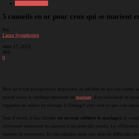
Avant le mariage
5 conseils en or pour ceux qui se marient en
Par
Laura Symphorien
-
mars 17, 2023
404
0
Partager
Facebook
Twitter
Li
Bien qu'il soit pratiquement impossible de décider de qui l'on tombe am
quand arrive la fatidique demande en
mariage
, il est inévitable de pen
organiser au mieux un mariage à l'étranger avec tout ce que cela impli
Tout d'abord, il faut décider
où
on veut célébrer le mariage
si le coup
cérémonie réunissant les parents et les amis des mariés. La célébratio
nombre de personnes. Et cela entraîne toute une série de difficultés qu