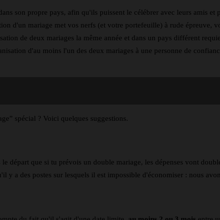
ans son propre pays, afin qu'ils puissent le célébrer avec leurs amis et pa
ation d'un mariage met vos nerfs (et votre portefeuille) à rude épreuve,
ganisation de deux mariages la même année et dans un pays différent req
rganisation d'au moins l'un des deux mariages à une personne de confian
ge” spécial ? Voici quelques suggestions.
s le départ que si tu prévois un double mariage, les dépenses vont double
l y a des postes sur lesquels il est impossible d'économiser : nous avons
pte du fait qu'il s'agit d'une date limite.
au moins 2 ou 3 mois
entre u