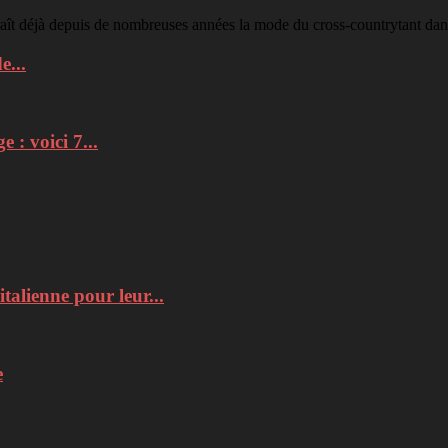
raît déjà depuis de nombreuses années la mode du cross-countrytant dans
e...
: voici 7...
italienne pour leur...
e