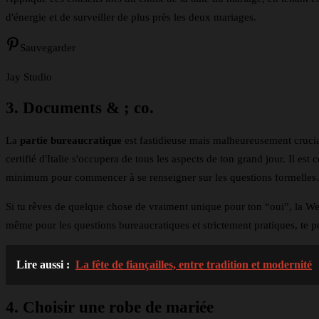
d'énergie et de surveiller de plus près les deux mariages.
Sauvegarder
Jay Studio
3. Documents & ; co.
La
partie bureaucratique
est fastidieuse mais malheureusement crucial
certifié d'Italie s'occupera de tous les aspects de ton grand jour. Il est
minimum pour commencer à se renseigner sur les questions formelles.
Si tu rêves de quelque chose de vraiment unique pour ton “oui”, la Wed
même pour les questions bureaucratiques et strictement pratiques, te pe
Lire aussi :
La fête de fiançailles, entre tradition et modernité
4. Choisir une robe de mariée