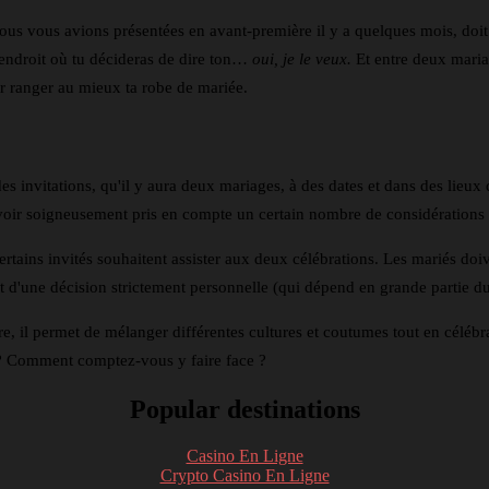
 nous vous avions présentées en avant-première il y a quelques mois, doit
 l'endroit où tu décideras de dire ton…
oui, je le veux.
Et entre deux maria
ur ranger au mieux ta robe de mariée.
 des invitations, qu'il y aura deux mariages, à des dates et dans des lieux 
oir soigneusement pris en compte un certain nombre de considérations lor
 certains invités souhaitent assister aux deux célébrations. Les mariés do
'agit d'une décision strictement personnelle (qui dépend en grande partie 
 il permet de mélanger différentes cultures et coutumes tout en célébra
 ? Comment comptez-vous y faire face ?
Popular destinations
Casino En Ligne
Crypto Casino En Ligne