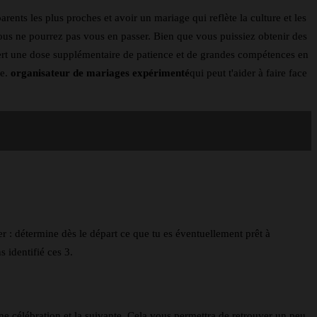
rents les plus proches et avoir un mariage qui reflète la culture et les
 vous ne pourrez pas vous en passer. Bien que vous puissiez obtenir des
uiert une dose supplémentaire de patience et de grandes compétences en
ce.
organisateur de mariages expérimenté
qui peut t'aider à faire face
r : détermine dès le départ ce que tu es éventuellement prêt à
 identifié ces 3.
ne célébration et la suivante. Cela vous permettra de retrouver un peu