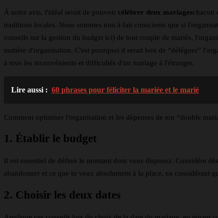
À notre avis, l'idéal serait de pouvoir
célébrer deux mariages
chacun d
traditions locales. Nous sommes tout à fait conscients que si l'organis
conseils sur la gestion du budget ici) de tout couple de mariés, l'or
matière d'organisation. C'est pourquoi il serait bon de “déléguer” l'o
à tous les inconvénients et difficultés d'un mariage à l'étranger.
Lire aussi :
60 phrases pour féliciter la mariée et le marié
Comment optimiser l'organisation et les dépenses de ton “double maria
1. Établir le budget
Il est essentiel de définir le montant dont vous disposez. Considère dè
abandonner et ce que tu veux absolument à la place, en considérant qu'i
2. Choisir les deux dates
Applique ces conseils lors du choix de la date du mariage, en tenant com