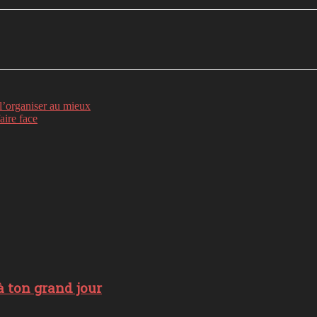
nkedin
Telegram
 l’organiser au mieux
aire face
 ton grand jour