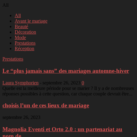
All
All
Avant le mariage
Beauté
Décoration
Mode
Prestations
Réception
Prestations
Le “plus jamais sans” des mariages automne-hiver
Laura Symphorien
-
septembre 26, 2023
0
Quelle est la meilleure période pour se marier ? Il y a de nombreuses
réponses possibles à cette question, car chaque couple devrait être...
choisis l’un de ces lieux de mariage
septembre 26, 2023
Magnolia Eventi et Orto 2.0 : un partenariat au
nom de...