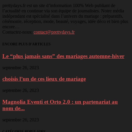
prettydays.fr est un site d’information 100% Web publiant de
l’actualité en continue via son équipe de journalistes. Notre média
indépendant est spécialisé dans l’univers du mariage : préparatifs,
cérémonie, réception, mode, beauté, voyages, idée déco et bien plus
encore…
Contactez-nous:
contact@prettydays.fr
ENCORE PLUS D'ARTICLES
Le “plus jamais sans” des mariages automne-hiver
septembre 26, 2023
choisis l’un de ces lieux de mariage
septembre 26, 2023
Magnolia Eventi et Orto 2.0 : un partenariat au
nom de...
septembre 26, 2023
CATÉGORIE POPULAIRE