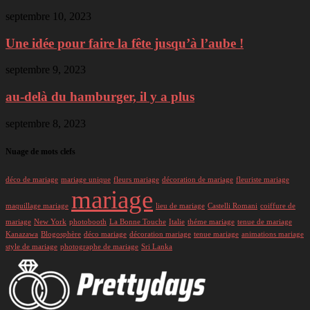
septembre 10, 2023
Une idée pour faire la fête jusqu’à l’aube !
septembre 9, 2023
au-delà du hamburger, il y a plus
septembre 8, 2023
Nuage de mots clefs
déco de mariage
mariage unique
fleurs mariage
décoration de mariage
fleuriste mariage
mariage
maquillage mariage
lieu de mariage
Castelli Romani
coiffure de
mariage
New York
photobooth
La Bonne Touche
Italie
théme mariage
tenue de mariage
Kanazawa
Blogosphère
déco mariage
décoration mariage
tenue mariage
animations mariage
style de mariage
photographe de mariage
Sri Lanka