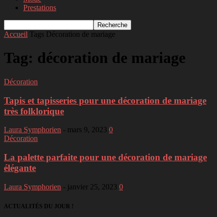
Prestations
Accueil
Tags
Décoration de mariage
Tag: décoration de mariage
Décoration
Tapis et tapisseries pour une décoration de mariage
très folklorique
Laura Symphorien
-
mars 9, 2023
0
Décoration
La palette parfaite pour une décoration de mariage
élégante
Laura Symphorien
-
janvier 25, 2023
0
ACTUALITÉS DU JOUR !