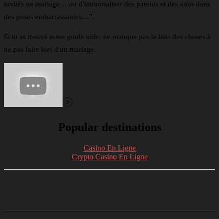
invités au mariage… ou d'immortaliser des parents et des amis dans
des poses embarrassantes…”.
Si tu as trouvé notre guide utile, ne manque pas la liste des choses à
ne pas faire lors d'un mariage.
Popular destinations
Casino En Ligne
Crypto Casino En Ligne
Facebook
Twitter
Linkedin
Telegram