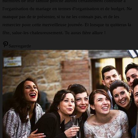
membres de leur famille proche auront certainement contribué à
l'organisation du mariage en termes d'organisation et de budget. Ne
manque pas de te présenter, si tu ne les connais pas, et de les
remercier pour cette merveilleuse journée. Et lorsque tu quitteras la
fête, salue-les chaleureusement. Tu auras fière allure !
Sauvegarde