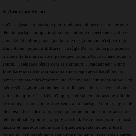
3. Assez sûr de soi
Qu'il s'agisse d'un mariage pour quelques intimes ou d'une grande
fête de mariage, adopte toujours une attitude respectueuse, calme et
amicale. ‘N'oublie jamais que la folie des grandeurs n'est pas digne
d'une dame', poursuit-il.
Ilaria
– la règle d'or est de ne pas prendre
la scène de la mariée, aussi parce que, comme Coco Chanel nous l'a
appris, “l'élégance réside dans la simplicité”. Pendant leur Grand
Jour, les mariés n'auront presque aucun répit entre les câlins, les
remerciements et les émotions, ne réclame pas leur attention pour toi,
même s'il s'agit de ton meilleur ami. Respecte leur espace, et évite les
sorties inappropriées. Cela n'implique certainement pas une attitude
de moine, surtout si tu assistes seule à un mariage. Un mariage est le
plus beau des cadeaux pour quelqu'un que tu aimes, mais aussi une
fête inoubliable pour ceux qui y assistent. Ris, danse, porte un toast,
discute et laisse-toi même aller à quelques petits moments trash
(voici les 10 plus fréquents selon nos blogueurs), sans jamais perdre