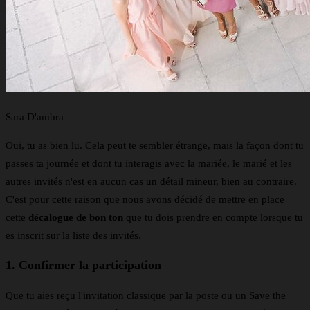
Sara D'ambra
Oui, tu as bien lu. Cela peut te sembler étrange, mais la façon dont tu
passes ta journée et dont tu interagis avec la mariée, le marié et les
autres invités n'est en aucun cas un détail mineur, bien au contraire.
C'est pour cette raison que nous avons décidé de mettre en place
cette
décalogue de bon ton
que tu dois prendre en compte lorsque tu
es inscrit sur la liste des invités.
1. Confirmer la participation
Que tu aies reçu l'invitation classique par la poste ou un Save the