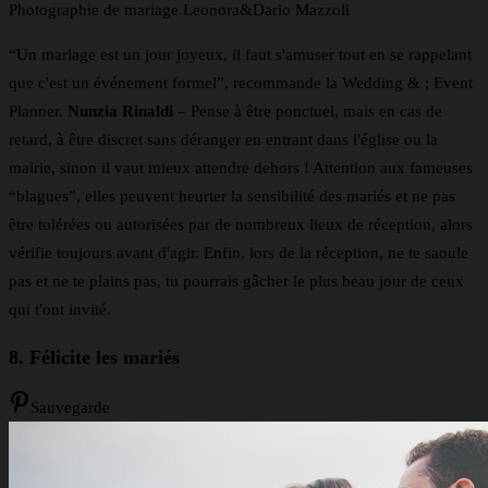
Photographie de mariage Leonora&Dario Mazzoli
“Un mariage est un jour joyeux, il faut s'amuser tout en se rappelant
que c'est un événement formel”, recommande la Wedding & ; Event
Planner.
Nunzia Rinaldi
– Pense à être ponctuel, mais en cas de
retard, à être discret sans déranger en entrant dans l'église ou la
mairie, sinon il vaut mieux attendre dehors ! Attention aux fameuses
“blagues”, elles peuvent heurter la sensibilité des mariés et ne pas
être tolérées ou autorisées par de nombreux lieux de réception, alors
vérifie toujours avant d'agir. Enfin, lors de la réception, ne te saoule
pas et ne te plains pas, tu pourrais gâcher le plus beau jour de ceux
qui t'ont invité.
8. Félicite les mariés
Sauvegarde