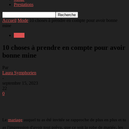
Prestations
Accueil
Mode
10 choses à prendre en compte pour avoir bonne
mine
Mode
10 choses à prendre en compte pour avoir
bonne mine
Par
Laura Symphorien
-
septembre 15, 2023
22
0
Facebook
Twitter
Linkedin
Telegram
Le
mariage
auquel tu as été invitée se rapproche de plus en plus et tu
as l'impression d'avoir tout prévu, que ce soit la robe de mariée, les