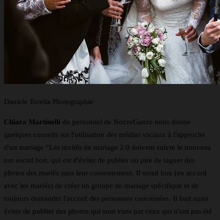
Daniele Torella Photographie
Chiara Martinelli
du personnel de
NozzeGanze nous donne
quelques conseils sur l'utilisation des médias sociaux à l'approche
d'un mariage “
Les invités de mariage 2.0 doivent suivre le nouveau
ton social bon, qui est d'éviter de publier ou pire de taguer des
photos des mariés sans leur consentement. Il serait bon (en accord
avec les mariés) de créer un groupe de mariage spécifique et de
toujours demander l'accord des personnes concernées. Il faut aussi
éviter de publier des photos qui sont vues par ceux qui n'ont pas été