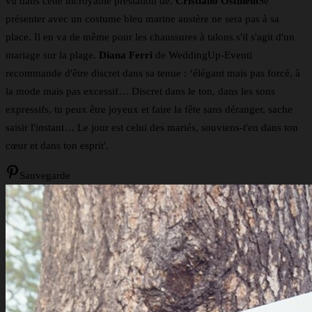
vu dans cette incroyable prestation de.
Cristiano Ostinelli
Se
présenter avec un costume bleu marine austère ne sera pas à sa
place. Il en va de même pour les chaussures à talons s'il s'agit d'un
mariage sur la plage.
Diana Ferri
de WeddingUp-Eventi
recommande d'être discret dans sa tenue : ‘élégant mais pas forcé, à
la mode mais pas excessif… Discret dans le ton, dans les sons
expressifs, tu peux être joyeux et faire la fête sans déranger, sache
saisir l'instant… Le jour est celui des mariés, souviens-t'en dans ton
cœur et dans ton esprit'.
Sauvegarde