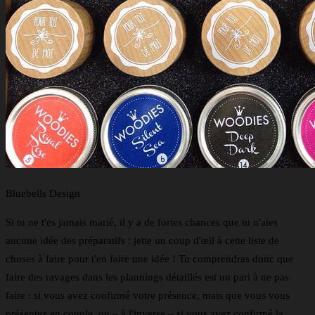
Bluebells Design
Si tu ne t'es jamais marié, il y a de fortes chances que tu n'aies
aucune idée des préparatifs : jette un coup d'œil à cette liste de
choses à faire pour t'en faire une idée ! Tu comprendras donc que
faire des ravages dans les plannings détaillés est un pari à ne pas
faire : si vous avez confirmé votre présence, mais que vous vous
présentez en couple, ou – à l'inverse – si vous avez confirmé la