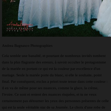
Andrea Bagnasco Photographies
Cela semble une banalité, et pourtant de nombreux invités tombent
dans la plus flagrante des erreurs, à savoir occulter le protagonisme
de la mariée en portant ce qui est la couleur par excellence d'un
mariage. Seule la mariée porte du blanc, si elle le souhaite, point
final. Par conséquent, exclus a priori toute tenue dans cette couleur :
il en va de même pour ses nuances, comme la glace, la crème,
l'ivoire. Ce sont et restent des nuances risquées, et tu ne veux
certainement pas détourner les yeux des personnes présentes de celle
qui est la seule véritable star de sa Journée. Le choix d'une robe de