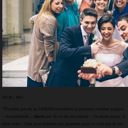
Ali & ; Met
“N'oublie pas de ne JAMAIS considérer ta présence comme acquise
– recommande…
Ilaria
par
Tu ne dis pas plaisir – La mode passe, le
style reste
– Cela peut sembler une platitude mais ce n'est pas le cas.