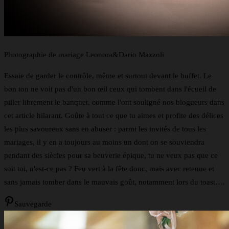
Photographie de mariage Leonora&Dario Mazzoli
Essaie de garder le contrôle, même et surtout devant le buffet. Le
bon ton ne voit pas d'un bon œil ceux qui tombent dans l'écueil de
piller librement le banquet, comme l'ont souligné nos blogueurs dans
cet article hilarant. Goûte à tout ce que tu aimes et profite des délices
les plus savoureux sans en abuser : parmi les invités de tous les
mariages, il y en a toujours au moins un dont on se souviendra
pendant des siècles pour sa beuverie épique, tu ne veux pas que ce
soit toi, n'est-ce pas ? Feu vert à la fête donc, mais avec retenue et
sans jamais tomber dans le mauvais goût, notamment lors du toast….
Sauvegarde