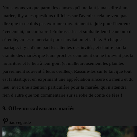
Nous avons vu que parmi les choses qu'il ne faut jamais dire à une
mariée, il y a les questions difficiles sur l'avenir : cela ne veut pas
dire que tu ne dois pas exprimer ouvertement ta joie pour l'heureux
événement, au contraire ! Embrasse-les et souhaite-leur beaucoup de
sérénité, en les remerciant pour l'invitation et la fête. À chaque
mariage, il y a d'une part les attentes des invités, et d'autre part la
crainte des mariés que leurs proches s'ennuient ou ne trouvent pas la
nourriture et le lieu à leur goût (et malheureusement les plaintes
parviennent souvent à leurs oreilles). Rassure-les sur le fait que tout
est fantastique, en exprimant une appréciation sincère du menu et du
lieu, avec une attention particulière pour la mariée, qui n'attendra
rien d'autre que ton commentaire sur sa robe de conte de fées !
9. Offre un cadeau aux mariés
Sauvegarde