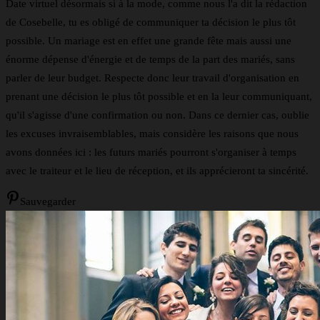
Date virtuel désormais si à la mode, comme nous l'a dit la rédaction
de Cosebelle, tu es obligé de communiquer ta décision le plus tôt
possible. Un mariage est en effet une grande fête mais aussi une
énorme dépense d'énergie et de temps de la part des mariés, sans
parler de leur budget. Respecte donc leur travail d'organisation en
prenant une décision le plus tôt possible et en la leur communiquant,
qu'il s'agisse d'une confirmation ou non. Dans ce dernier cas, oublie
les excuses invraisemblables, mais considère les raisons que nous
avons données ici : les futurs mariés pourront s'organiser à temps
avec le traiteur et le lieu de réception, et ils apprécieront ta sincérité.
Sauvegarder