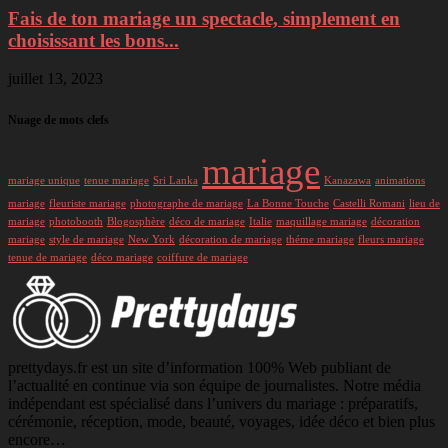
Fais de ton mariage un spectacle, simplement en
choisissant les bons...
juillet 13, 2023
Nuage de mots clefs
mariage
mariage unique
tenue mariage
Sri Lanka
Kanazawa
animations
mariage
fleuriste mariage
photographe de mariage
La Bonne Touche
Castelli Romani
lieu de
mariage
photobooth
Blogosphère
déco de mariage
Italie
maquillage mariage
décoration
mariage
style de mariage
New York
décoration de mariage
théme mariage
fleurs mariage
tenue de mariage
déco mariage
coiffure de mariage
prettydays.fr est un site d’information 100% Web publiant de
l’actualité en continue via son équipe de journalistes. Notre média
indépendant est spécialisé dans l’univers du mariage : préparatifs,
cérémonie, réception, mode, beauté, voyages, idée déco et bien plus
encore…