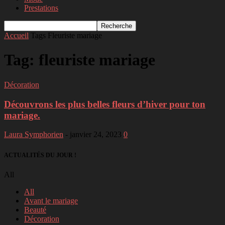
Prestations
Accueil
Tags
Fleuriste mariage
Tag: fleuriste mariage
Décoration
Découvrons les plus belles fleurs d’hiver pour ton
mariage.
Laura Symphorien
-
janvier 24, 2023
0
ACTUALITÉS DU JOUR !
All
All
Avant le mariage
Beauté
Décoration