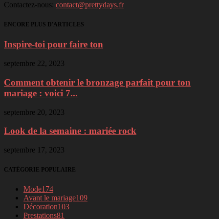
Contactez-nous:
contact@prettydays.fr
ENCORE PLUS D'ARTICLES
Inspire-toi pour faire ton
septembre 22, 2023
Comment obtenir le bronzage parfait pour ton
mariage : voici 7...
septembre 20, 2023
Look de la semaine : mariée rock
septembre 17, 2023
CATÉGORIE POPULAIRE
Mode
174
Avant le mariage
109
Décoration
103
Prestations
81