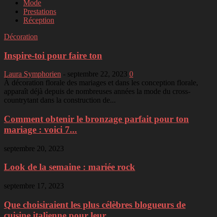
Mode
Prestations
Réception
Décoration
Inspire-toi pour faire ton
Laura Symphorien
-
septembre 22, 2023
0
À décoration florale des mariages et dans les conception florale,
apparaît déjà depuis de nombreuses années la mode du cross-
countrytant dans la construction de...
Comment obtenir le bronzage parfait pour ton
mariage : voici 7...
septembre 20, 2023
Look de la semaine : mariée rock
septembre 17, 2023
Que choisiraient les plus célèbres blogueurs de
cuisine italienne pour leur...