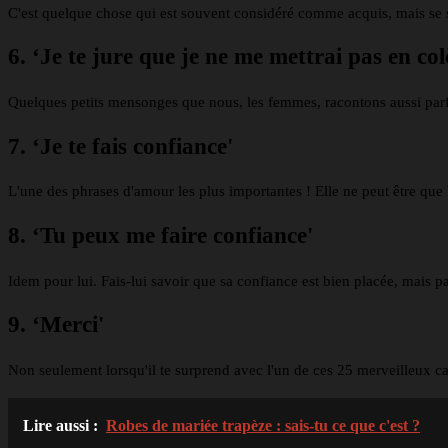
C'est quelque chose qui est souvent considéré comme acquis, mais se se
6. ‘Je te jure que je ne me mettrai pas en colè
Quelques petits mensonges que nous, les femmes, racontons aussi par
7. ‘Je te fais confiance'
L'une des phrases d'amour les plus importantes ! Elle ne peut être que
8. ‘Tu peux me faire confiance'
Idem pour lui. Fais-lui savoir que sa confiance est bien placée, mais p
9. ‘Merci'
Non seulement lorsqu'il te surprend avec l'un de ces 25 merveilleux ca
Lire aussi :
Robes de mariée trapèze : sais-tu ce que c'est ?