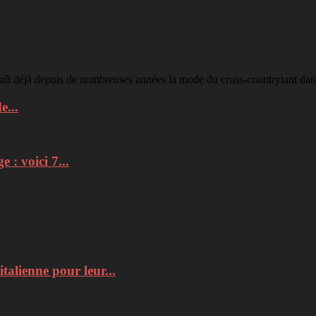
raît déjà depuis de nombreuses années la mode du cross-countrytant dans
e...
: voici 7...
italienne pour leur...