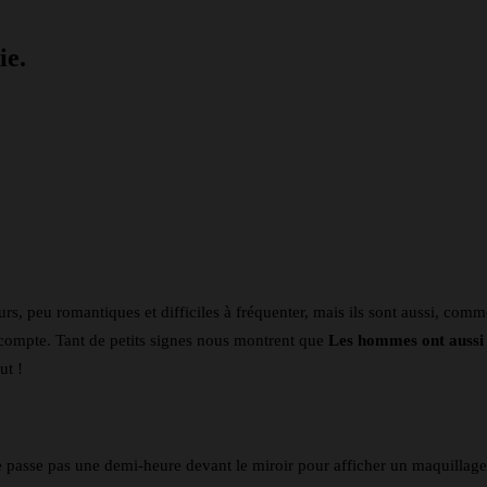
ie.
nkedin
Telegram
s, peu romantiques et difficiles à fréquenter, mais ils sont aussi, comm
ompte. Tant de petits signes nous montrent que
Les hommes ont aussi l
ut !
e passe pas une demi-heure devant le miroir pour afficher un maquillage i