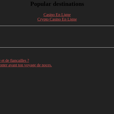
Popular destinations
Casino En Ligne
Crypto Casino En Ligne
nkedin
Telegram
et de fiançailles ?
onter avant ton voyage de noces.