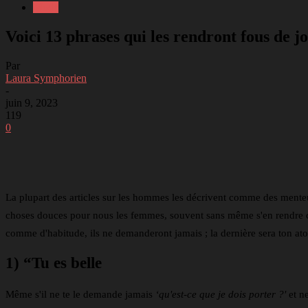
Mode
Voici 13 phrases qui les rendront fous de jo
Par
Laura Symphorien
-
juin 9, 2023
119
0
Partager
Facebook
Twitter
Li
La plupart des articles sur les hommes les décrivent comme des menteur
choses douces pour nous les femmes, souvent sans même s'en rendre c
comme d'habitude, ils ne demanderont jamais ; la dernière sera ton ato
1) “Tu es belle
Même s'il ne te le demande jamais
‘qu'est-ce que je dois porter ?'
et n