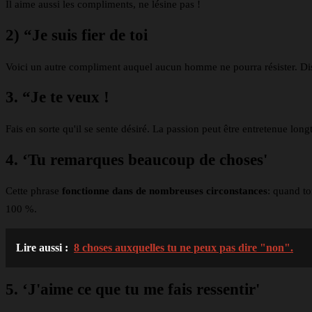
Il aime aussi les compliments, ne lésine pas !
2) “Je suis fier de toi
Voici un autre compliment auquel aucun homme ne pourra résister. Dis-lu
3. “Je te veux !
Fais en sorte qu'il se sente désiré. La passion peut être entretenue lon
4. ‘Tu remarques beaucoup de choses'
Cette phrase
fonctionne dans de nombreuses circonstances
: quand to
100 %.
Lire aussi :
8 choses auxquelles tu ne peux pas dire "non".
5. ‘J'aime ce que tu me fais ressentir'