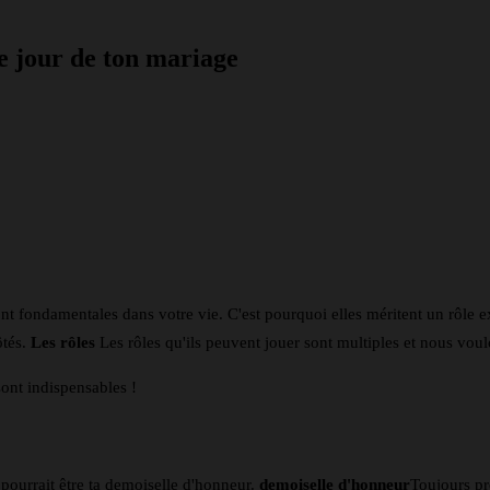
le jour de ton mariage
nkedin
Telegram
nt fondamentales dans votre vie. C'est pourquoi elles méritent un rôle 
ôtés.
Les rôles
Les rôles qu'ils peuvent jouer sont multiples et nous vo
ont indispensables !
 pourrait être ta demoiselle d'honneur.
demoiselle d'honneur
Toujours pr