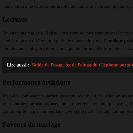
même choisir de coordonner ta robe de mariée avec la sienne pour qu'e
Lectures
Si vous vous mariez à l'église, votre frère et votre sœur auront l'occasi
choisir un texte différent qui parle de vous et de vous.
t'implique pro
tout de vous et dispose donc d'une quantité infinie d'informations sur
Lire aussi :
Guide de l'usage (et de l'abus) du téléphone porta
Performance artistique
Il y a des compétences particulières qui ne doivent pas rester anonyme
sœur
chanter
,
anneau
,
danse
, jouent ou écrivent en tant qu'artistes, i
grand jour et ne pas tomber dans le vulgaire ou le sordide, comme Ro
Faveurs de mariage