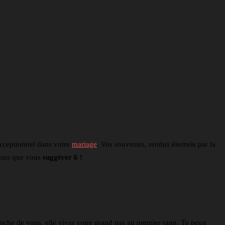
exceptionnel dans votre
mariage
. Vos souvenirs, rendus éternels par la
ulons que vous
suggérer 6 !
oche de vous, elle vivra votre grand pas au premier rang. Tu peux