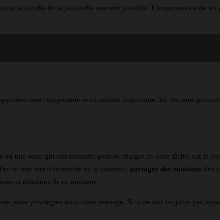
 ainsi la famille de la plus belle manière possible. L'important est de le
s, apportent une composante sentimentale importante, les discours pronon
re ou une sœur qui sait conduire peut se charger de cette tâche, car le 
 d'avoir une vue d'ensemble de la situation.
partager des émotions
des m
goisses et émotions de ce moment.
une place privilégiée dans votre mariage. Si tu ne sais toujours pas laquell