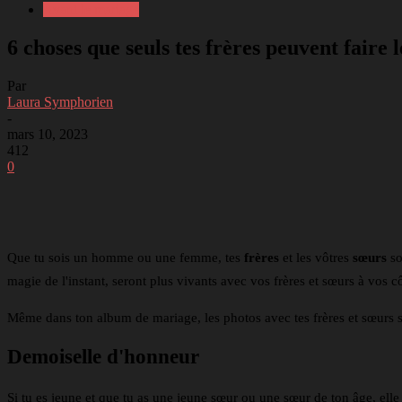
Avant le mariage
6 choses que seuls tes frères peuvent faire 
Par
Laura Symphorien
-
mars 10, 2023
412
0
Partager
Facebook
Twitter
Li
Que tu sois un homme ou une femme, tes
frères
et les vôtres
sœurs
so
magie de l'instant, seront plus vivants avec vos frères et sœurs à vos c
Même dans ton album de mariage, les photos avec tes frères et sœurs s
Demoiselle d'honneur
Si tu es jeune et que tu as une jeune sœur ou une sœur de ton âge, elle