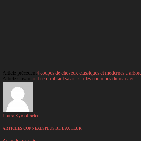
Partager
Facebook
Twitter
Li
Article précédent
4 coupes de cheveux classiques et modernes à arborer
Article suivant
tout ce qu’il faut savoir sur les coutumes du mariage
Laura Symphorien
ARTICLES CONNEXES
PLUS DE L'AUTEUR
Avant le mariage