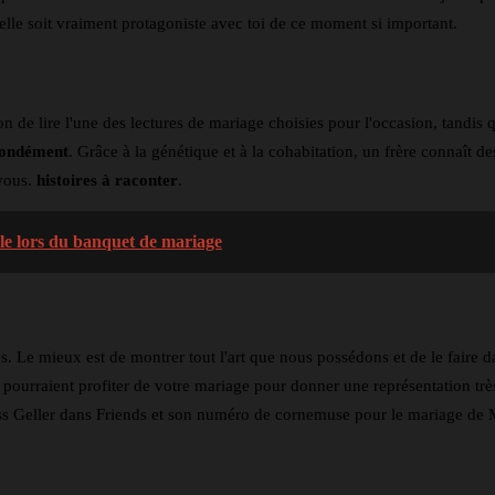
lle soit vraiment protagoniste avec toi de ce moment si important.
on de lire l'une des lectures de mariage choisies pour l'occasion, tandis q
fondément
. Grâce à la génétique et à la cohabitation, un frère connaît de
 vous.
histoires à raconter
.
ble lors du banquet de mariage
s. Le mieux est de montrer tout l'art que nous possédons et de le faire 
ls pourraient profiter de votre mariage pour donner une représentation très
ss Geller dans Friends et son numéro de cornemuse pour le mariage de 