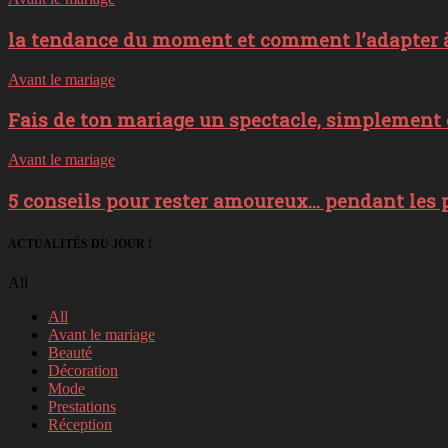
la tendance du moment et comment l’adapter à
Avant le mariage
Fais de ton mariage un spectacle, simplement e
Avant le mariage
5 conseils pour rester amoureux… pendant les 
ACTUALITÉS DU JOUR !
All
All
Avant le mariage
Beauté
Décoration
Mode
Prestations
Réception