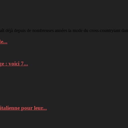
raît déjà depuis de nombreuses années la mode du cross-countrytant dans
e...
: voici 7...
italienne pour leur...