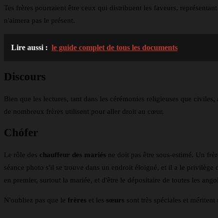
Tes frères pourraient être ceux qui distribuent les faveurs, représentant
n'aimera pas le présent.
Lire aussi :
le guide complet de tous les documents
Discours
Bien que les lectures, tant dans les cérémonies religieuses que civile
de nombreux frères utilisent pour aller droit au cœur.
Chófer
Le rôle des
chauffeur des mariés
ne doit pas être sous-estimé. Un frè
séance photo s'il se trouve dans un endroit éloigné, et il a le privilège
en premier, surtout la mariée, et d'être le dépositaire de toutes les an
N'oubliez pas que le
frères
et les
sœurs
sont très spéciales et méritent 