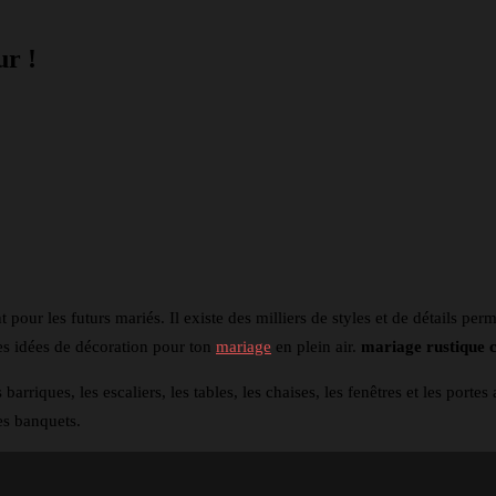
ur !
nkedin
Telegram
ur les futurs mariés. Il existe des milliers de styles et de détails permet
ues idées de décoration pour ton
mariage
en plein air.
mariage rustique c
 barriques, les escaliers, les tables, les chaises, les fenêtres et les port
es banquets.