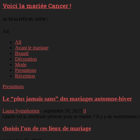
Voici la mariée Cancer !
ACTUALITÉS DU JOUR !
All
All
Avant le mariage
Beauté
Décoration
Mode
Prestations
Réception
Prestations
Le “plus jamais sans” des mariages automne-hiver
Laura Symphorien
-
septembre 26, 2023
0
Quelle est la meilleure période pour se marier ? Il y a de nombreuses r
choisis l’un de ces lieux de mariage