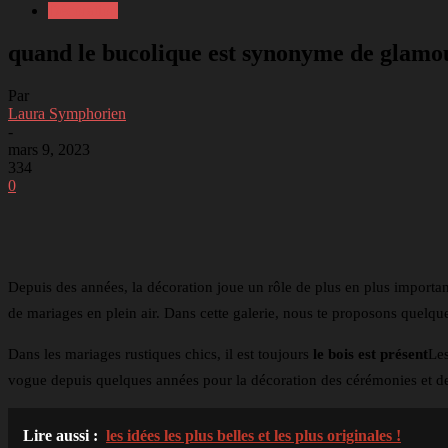
Décoration
quand le bucolique est synonyme de glamo
Par
Laura Symphorien
-
mars 9, 2023
334
0
Partager
Facebook
Twitter
Li
Depuis des années, la décoration joue un rôle de plus en plus important po
de mariages en plein air. Dans cette galerie, nous te proposons quelq
Dans les mariages rustiques chics, il est toujours
le bois est présent
Les
vogue depuis quelques années pour la décoration des cérémonies et d
Lire aussi :
les idées les plus belles et les plus originales !