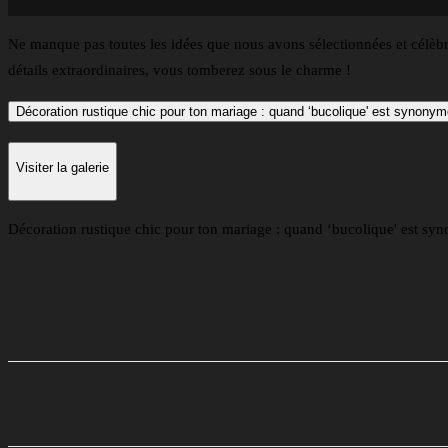
Ne manque pas toutes les idées que nous avons sélectionnées et célèb
détails extraordinaires, vous tomberez sous le charme !
Décoration rustique chic pour ton mariage : quand ‘bucolique' est synonym
Visiter la galerie
Décoration rustique chic pour ton mariage : quand ‘bucolique' est s
Partager
Facebook
Twitter
Li