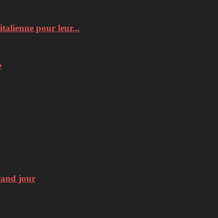
italienne pour leur...
e
rand jour