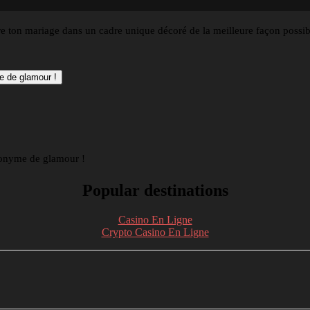
re ton mariage dans un cadre unique décoré de la meilleure façon possi
e de glamour !
ynonyme de glamour !
Popular destinations
Casino En Ligne
Crypto Casino En Ligne
nkedin
Telegram