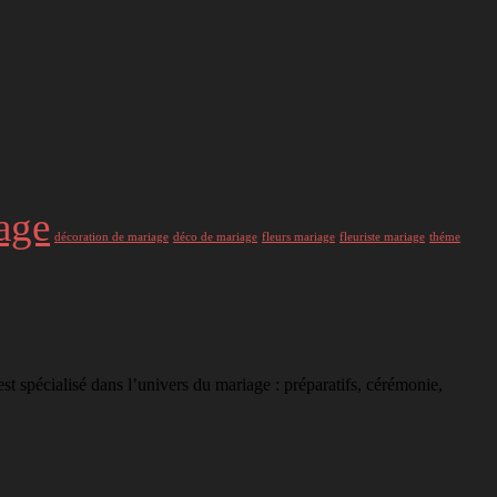
age
décoration de mariage
déco de mariage
fleurs mariage
fleuriste mariage
théme
st spécialisé dans l’univers du mariage : préparatifs, cérémonie,