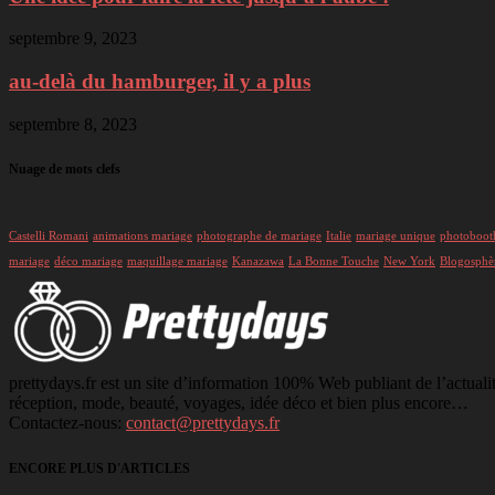
septembre 9, 2023
au-delà du hamburger, il y a plus
septembre 8, 2023
Nuage de mots clefs
Castelli Romani
animations mariage
photographe de mariage
Italie
mariage unique
photoboot
mariage
déco mariage
maquillage mariage
Kanazawa
La Bonne Touche
New York
Blogosphè
prettydays.fr est un site d’information 100% Web publiant de l’actuali
réception, mode, beauté, voyages, idée déco et bien plus encore…
Contactez-nous:
contact@prettydays.fr
ENCORE PLUS D'ARTICLES