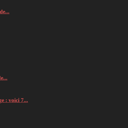
e...
e...
: voici 7...