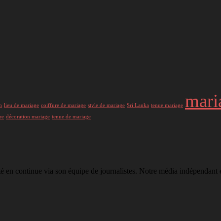
mari
h
lieu de mariage
coiffure de mariage
style de mariage
Sri Lanka
tenue mariage
re
décoration mariage
tenue de mariage
té en continue via son équipe de journalistes. Notre média indépendant e