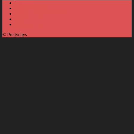
À propos
Politique éditoriale
Politique de confidentialité
DMCA
Nous contacter
© Prettydays