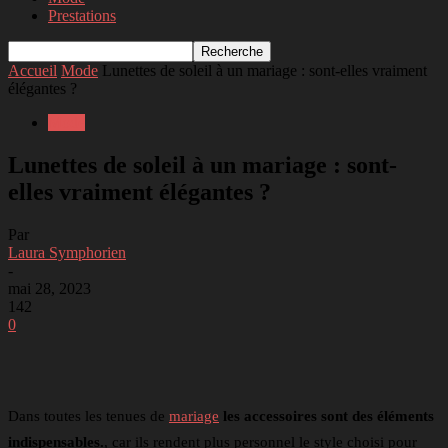
Prestations
Accueil
Mode
Lunettes de soleil à un mariage : sont-elles vraiment
élégantes ?
Mode
Lunettes de soleil à un mariage : sont-
elles vraiment élégantes ?
Par
Laura Symphorien
-
mai 28, 2023
142
0
Facebook
Twitter
Linkedin
Telegram
Dans toutes les tenues de
mariage
les accessoires sont des éléments
indispensables.
, car ils rendent plus personnel le style choisi pour