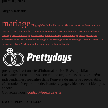
juillet 16, 2023
Nuage de mots clefs
mariage
Blogosphère
Italie
Kanazawa
fleuriste mariage
décoration de
mariage
tenue mariage
Sri Lanka
photographe de mariage
tenue de mariage
coiffure de
mariage
déco de mariage
photobooth
théme mariage
fleurs mariage
mariage unique
décoration mariage
animations mariage
déco mariage
style de mariage
Castelli Romani
lieu
de mariage
New York
maquillage mariage
La Bonne Touche
prettydays.fr est un site d’information 100% Web publiant de
l’actualité en continue via son équipe de journalistes. Notre média
indépendant est spécialisé dans l’univers du mariage : préparatifs,
cérémonie, réception, mode, beauté, voyages, idée déco et bien plus
encore…
Contactez-nous:
contact@prettydays.fr
ENCORE PLUS D'ARTICLES