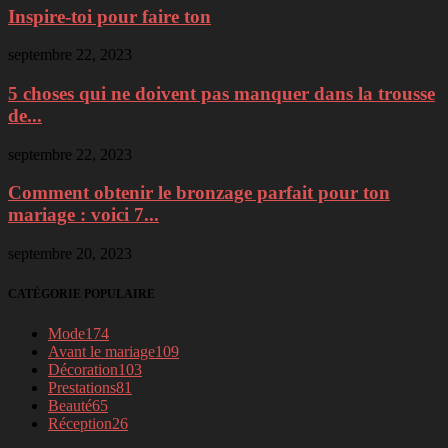
Inspire-toi pour faire ton
septembre 22, 2023
5 choses qui ne doivent pas manquer dans la trousse
de...
septembre 22, 2023
Comment obtenir le bronzage parfait pour ton
mariage : voici 7...
septembre 20, 2023
CATÉGORIE POPULAIRE
Mode
174
Avant le mariage
109
Décoration
103
Prestations
81
Beauté
65
Réception
26