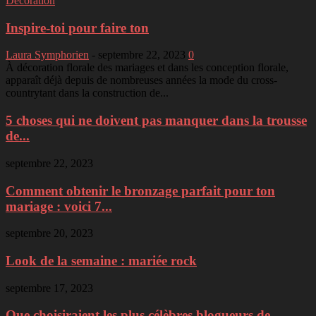
Décoration
Inspire-toi pour faire ton
Laura Symphorien
-
septembre 22, 2023
0
À décoration florale des mariages et dans les conception florale,
apparaît déjà depuis de nombreuses années la mode du cross-
countrytant dans la construction de...
5 choses qui ne doivent pas manquer dans la trousse
de...
septembre 22, 2023
Comment obtenir le bronzage parfait pour ton
mariage : voici 7...
septembre 20, 2023
Look de la semaine : mariée rock
septembre 17, 2023
Que choisiraient les plus célèbres blogueurs de