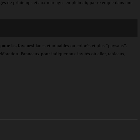
iages de printemps et aux mariages en plein air, par exemple dans une
pour les faveurs
blancs et minables ou colorés et plus “paysans”.
élébration. Panneaux pour indiquer aux invités où aller, tableaus,