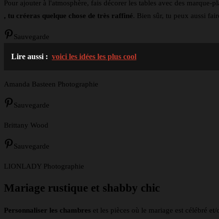
Pour ajouter à l'atmosphère, fais décorer les tables avec des marque-
, tu créeras quelque chose de très raffiné
. Bien sûr, tu peux aussi fa
Sauvegarde
Lire aussi :
voici les idées les plus cool
Amanda Basteen Photographie
Sauvegarde
Brittany Wood
Sauvegarde
LIONLADY Photographie
Mariage rustique et shabby chic
Personnaliser les chambres
et les pièces où le mariage est célébré et