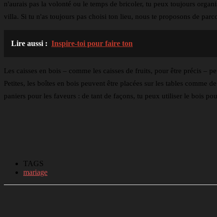
n'aurais pas la volonté ou le temps de bricoler, tu peux toujours orga
villa. Si tu n'as toujours pas choisi ton lieu, nous te proposons de par
Lire aussi :
Inspire-toi pour faire ton
Les caisses en bois – comme les caisses de fruits, pour être précis –
Petites, les boîtes en bois peuvent être placées sur les tables comme de
paniers pour les faveurs : de tant de façons, tu peux utiliser le bois p
TAGS
mariage
Partager
Facebook
Twitter
Li