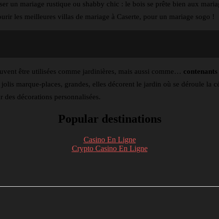
niser un mariage rustique ou shabby chic : le bois se prête bien aux mar
courir les meilleures villas de mariage à Caserte, pour un mariage sogo !
 peuvent être utilisées comme jardinières, mais aussi comme…
contenants 
 jolis marque-places, grandes, elles décorent le jardin où se déroule la c
our des décorations personnalisées.
Popular destinations
Casino En Ligne
Crypto Casino En Ligne
nkedin
Telegram