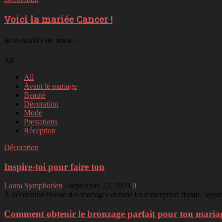
Voici la mariée Cancer !
ACTUALITÉS DU JOUR !
All
All
Avant le mariage
Beauté
Décoration
Mode
Prestations
Réception
Décoration
Inspire-toi pour faire ton
Laura Symphorien
-
septembre 22, 2023
0
À décoration florale des mariages et dans les conception florale, appa
Comment obtenir le bronzage parfait pour ton mariage 