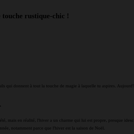
 touche rustique-chic !
nkedin
Telegram
tails qui donnent à tout la touche de magie à laquelle tu aspires. Aujo
r
é, mais en réalité, l'hiver a un charme qui lui est propre, presque idesc
année, notamment parce que l'hiver est la saison de Noël.