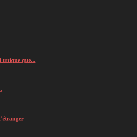
 unique que...
.
l’étranger