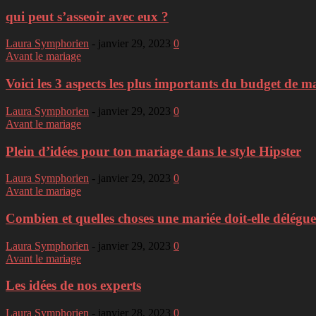
qui peut s’asseoir avec eux ?
Laura Symphorien
-
janvier 29, 2023
0
Avant le mariage
Voici les 3 aspects les plus importants du budget de m
Laura Symphorien
-
janvier 29, 2023
0
Avant le mariage
Plein d’idées pour ton mariage dans le style Hipster
Laura Symphorien
-
janvier 29, 2023
0
Avant le mariage
Combien et quelles choses une mariée doit-elle délégue
Laura Symphorien
-
janvier 29, 2023
0
Avant le mariage
Les idées de nos experts
Laura Symphorien
-
janvier 28, 2023
0