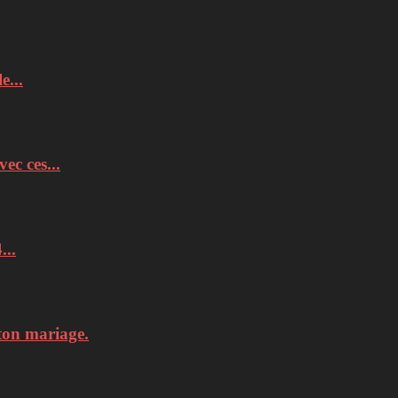
e...
c ces...
...
ton mariage.