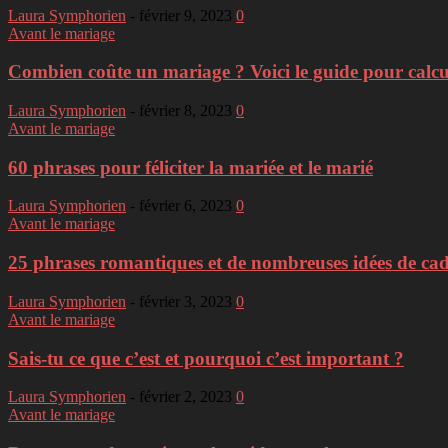
Laura Symphorien
-
février 9, 2023
0
Avant le mariage
Combien coûte un mariage ? Voici le guide pour calcul
Laura Symphorien
-
février 8, 2023
0
Avant le mariage
60 phrases pour féliciter la mariée et le marié
Laura Symphorien
-
février 6, 2023
0
Avant le mariage
25 phrases romantiques et de nombreuses idées de ca
Laura Symphorien
-
février 3, 2023
0
Avant le mariage
Sais-tu ce que c’est et pourquoi c’est important ?
Laura Symphorien
-
février 2, 2023
0
Avant le mariage