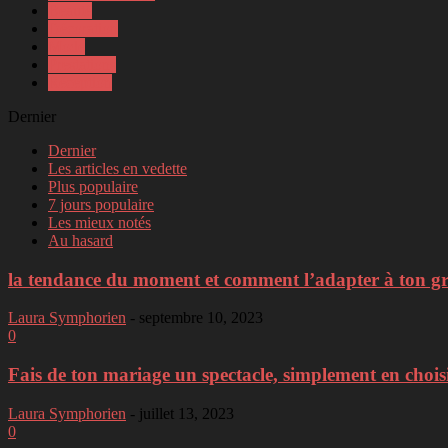
Beauté
Décoration
Mode
Prestations
Réception
Dernier
Dernier
Les articles en vedette
Plus populaire
7 jours populaire
Les mieux notés
Au hasard
la tendance du moment et comment l’adapter à ton g
Laura Symphorien
-
septembre 10, 2023
0
Fais de ton mariage un spectacle, simplement en choisi
Laura Symphorien
-
juillet 13, 2023
0