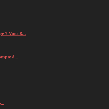
e ? Voici 8...
mpte à...
...