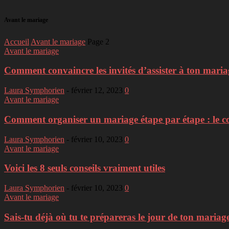
Avant le mariage
Accueil
Avant le mariage
Page 2
Avant le mariage
Comment convaincre les invités d’assister à ton mariag
Laura Symphorien
-
février 12, 2023
0
Avant le mariage
Comment organiser un mariage étape par étape : le co
Laura Symphorien
-
février 10, 2023
0
Avant le mariage
Voici les 8 seuls conseils vraiment utiles
Laura Symphorien
-
février 10, 2023
0
Avant le mariage
Sais-tu déjà où tu te prépareras le jour de ton mariage