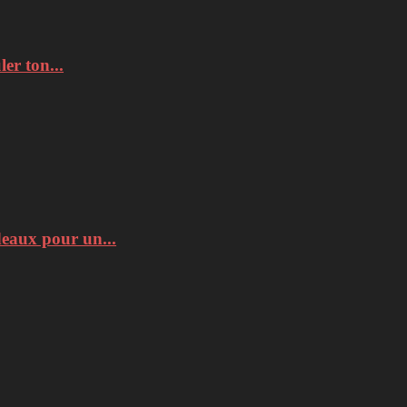
er ton...
deaux pour un...