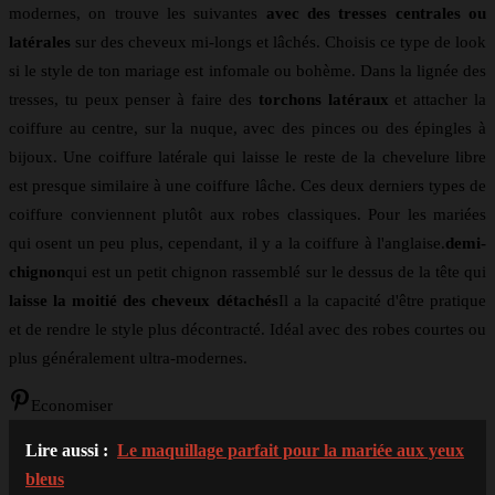
modernes, on trouve les suivantes
avec des tresses centrales ou
latérales
sur des cheveux mi-longs et lâchés. Choisis ce type de look
si le style de ton mariage est infomale ou bohème. Dans la lignée des
tresses, tu peux penser à faire des
torchons latéraux
et attacher la
coiffure au centre, sur la nuque, avec des pinces ou des épingles à
bijoux. Une coiffure latérale qui laisse le reste de la chevelure libre
est presque similaire à une coiffure lâche. Ces deux derniers types de
coiffure conviennent plutôt aux robes classiques. Pour les mariées
qui osent un peu plus, cependant, il y a la coiffure à l'anglaise.
demi-
chignon
qui est un petit chignon rassemblé sur le dessus de la tête qui
laisse la moitié des cheveux détachés
Il a la capacité d'être pratique
et de rendre le style plus décontracté. Idéal avec des robes courtes ou
plus généralement ultra-modernes.
Economiser
Lire aussi :
Le maquillage parfait pour la mariée aux yeux
bleus