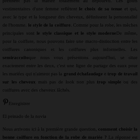
prennent pas la mariée totalement au dépourvu. Les goûts
vestimentaires d'une femme reflètent
le choix de sa tenue
et qui,
avec le type et la longueur des cheveux, définissent la personnalité
de l'homme.
le style de la coiffure
. Comme pour la robe, les mèches
principales sont
le style classique et le style moderne
De même,
pour la coiffure, nous pouvons faire une macro-distinction entre les
coiffures canoniques et les coiffures plus informelles. Les
semiraccolto
que nous vous présentons aujourd'hui, se situe
exactement entre les deux, c'est une ligne de partage des eaux pour
les mariées qui n'aiment pas la
grand échafaudage
e
trop de travail
sur les cheveux
mais pas de look non plus
trop simple
ou des
coiffures avec des cheveux lâchés.
Enregistrer
El peinado de la novia
Nous arrivons ici à la première grande question,
comment choisir la
bonne coiffure en fonction de la robe de mariée ?
La réponse est