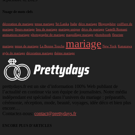
Nuage de mots clefs
décoration de mariage
tenue mariage
Sri Lanka
Italie
déco mariage
Blogosphère
coiffure de
mariage
fleurs mariage
lieu de mariage
mariage unique
déco de mariage
Castelli Romani
animations mariage
photographe de mariage
maquillage mariage
photobooth
fleuriste
mariage
mariage
tenue de mariage
La Bonne Touche
New York
Kanazawa
style de mariage
décoration mariage
théme mariage
prettydays.fr est un site d’information 100% Web publiant de
l’actualité en continue via son équipe de journalistes. Notre média
indépendant est spécialisé dans l’univers du mariage : préparatifs,
cérémonie, réception, mode, beauté, voyages, idée déco et bien plus
encore…
Contactez-nous:
contact@prettydays.fr
ENCORE PLUS D'ARTICLES