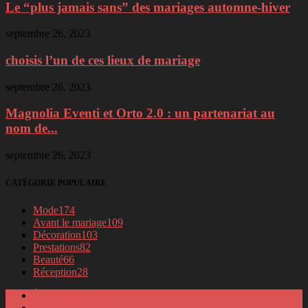
Le “plus jamais sans” des mariages automne-hiver
septembre 26, 2023
choisis l’un de ces lieux de mariage
septembre 26, 2023
Magnolia Eventi et Orto 2.0 : un partenariat au
nom de...
septembre 26, 2023
CATÉGORIE POPULAIRE
Mode
174
Avant le mariage
109
Décoration
103
Prestations
82
Beauté
66
Réception
28
À propos
Politique éditoriale