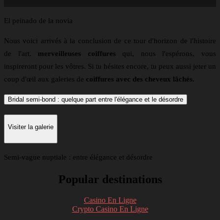
El peinado de la novia
Nous voici arrivés à la conclusion de ce tour d'horizon de l'histoire
de l'art.
merveilleuses coiffures
qui, nous l'espérons, vous
inspireront pour les vôtres. Si tu hésites encore, tu peux aussi jeter un
coup d'œil aux galeries de
coiffures avec des cheveux lâchés.
Bridal semi-bond : quelque part entre l'élégance et le désordre
Visiter la galerie
Semi-vague nuptiale : entre élégance et désordre
Popular destinations
Casino En Ligne
Crypto Casino En Ligne