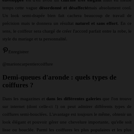
enveloppée
est d'en avoir un
charme très élégant
mais en même
temps cette vague
désordonné et désaffecté
mais absolument cool.
Un look semi-drapée bien fait cachera beaucoup de travail de
précision mais te donnera un résultat
naturel et sans effort
. En ce
sens, le coiffeur sera chargé de créer l'accord parfait entre la robe, le
style du mariage et ta personnalité.
Enregistrer
@marioncarpentiercoiffure
Demi-queues d'aronde : quels types de
coiffures ?
Dans les magazines et
dans les différentes galeries
que l'on trouve
sur internet (dont celle-ci !) on peut admirer différents types de
coiffures semi-bouclées. L'avantage est toujours le même, obtenir un
look élégant et pouvoir gérer une chevelure importante, qu'elle soit
lisse ou bouclée. Parmi les coiffures les plus populaires et les plus