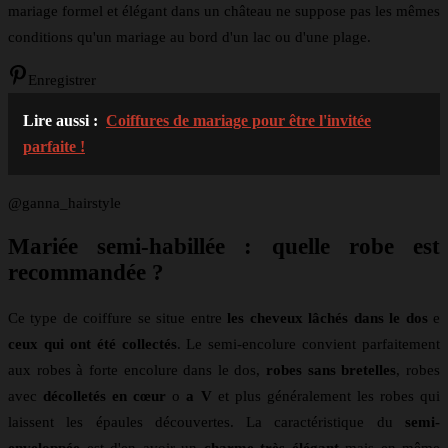
mariage formel et élégant dans un château ne suppose pas les mêmes
conditions qu'un mariage au bord d'un lac ou d'une plage.
Enregistrer
Lire aussi :
Coiffures de mariage pour être l'invitée
parfaite !
@ganna_hairstyle
Mariée semi-habillée : quelle robe est
recommandée ?
Ce type de coiffure se situe entre
les cheveux lâchés dans le dos
e
ceux qui ont été collectés
. Le semi-encolure convient parfaitement
aux robes à forte encolure dans le dos,
robes sans bretelles
, robes
avec
décolletés en cœur
o
a V
et plus généralement les robes qui
laissent les épaules découvertes. La caractéristique du
semi-