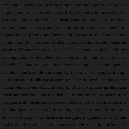
très simple. Après avoir pris en compte, comme toujours, tes goûts et
ta personnalité, tu dois considérer
le type de robe de mariée
que tu
porteras, en particulier
le décolleté
et le style du mariage.
Commençons par la première condition et c'est le décolleté. En
regardant des photos sur Pinterest ou Instagram, tu te seras rendu
compte que plus une robe est décolletée, plus elle est belle.
laisse les
épaules découvertes
plus on voit des cheveux souples et fluides
accompagner le décolleté. Et, inversement, plus une robe est
décolletée, plus on voit des cheveux souples accompagner le
décolleté.
coiffure de mariage
. La raison en est simple, il s'agit
d'une question de
bilan optique
La présence de décolletés importants
laissant les cheveux détachés crée un effet de surprise.
un look plus
harmonieux
et lorsqu'un décolleté est important en soi,
nécessite de
l'espace et de l'attention
les cheveux lâches peuvent donc alourdir le
résultat. Quant aux
le style
du mariage, en accord avec la robe et le
style du mariage.
les décorations
suggérera également de petites
règles à suivre en ce qui concerne le choix de la coiffure. Un