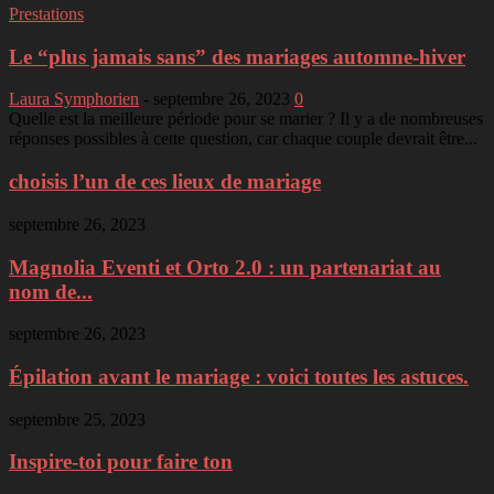
Prestations
Le “plus jamais sans” des mariages automne-hiver
Laura Symphorien
-
septembre 26, 2023
0
Quelle est la meilleure période pour se marier ? Il y a de nombreuses
réponses possibles à cette question, car chaque couple devrait être...
choisis l’un de ces lieux de mariage
septembre 26, 2023
Magnolia Eventi et Orto 2.0 : un partenariat au
nom de...
septembre 26, 2023
Épilation avant le mariage : voici toutes les astuces.
septembre 25, 2023
Inspire-toi pour faire ton