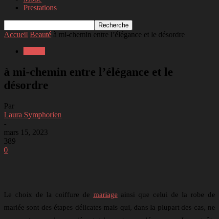
Prestations
Accueil
Beauté
à mi-chemin entre l’élégance et le désordre
Beauté
à mi-chemin entre l’élégance et le
désordre
Par
Laura Symphorien
-
mars 15, 2023
389
0
Facebook
Twitter
Linkedin
Telegram
Le choix de la coiffure de
mariage
ainsi que celui de la robe de
mariée sont des étapes délicates mais qui, dans la plupart des cas, ne