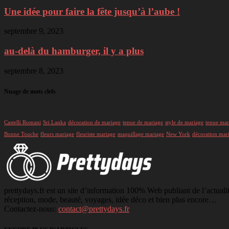
Une idée pour faire la fête jusqu’à l’aube !
septembre 9, 2023
au-delà du hamburger, il y a plus
septembre 8, 2023
Nuage de mots clefs
Castelli Romani
Sri Lanka
décoration de mariage
tenue de mariage
style de mariage
tenue mar
Bonne Touche
fleurs mariage
fleuriste mariage
maquillage mariage
New York
décoration mar
prettydays.fr est un site d’information 100% Web publiant de l’actuali
réception, mode, beauté, voyages, idée déco et bien plus encore…
Contactez-nous:
contact@prettydays.fr