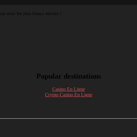
our avec les plus beaux miroirs !
Popular destinations
Casino En Ligne
Crypto Casino En Ligne
nkedin
Telegram