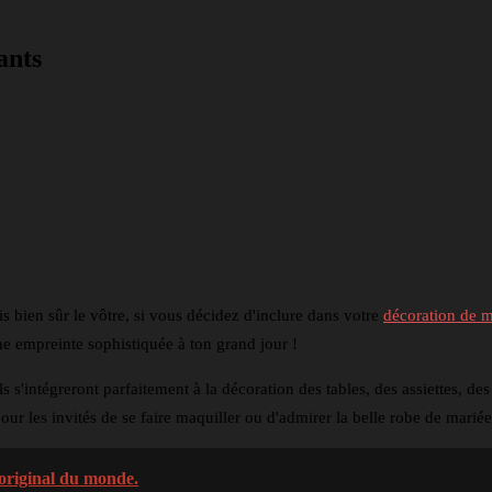
ants
nkedin
Telegram
 bien sûr le vôtre, si vous décidez d'inclure dans votre
décoration de 
ne empreinte sophistiquée à ton grand jour !
s s'intégreront parfaitement à la décoration des tables, des assiettes, de
our les invités de se faire maquiller ou d'admirer la belle robe de marié
 original du monde.