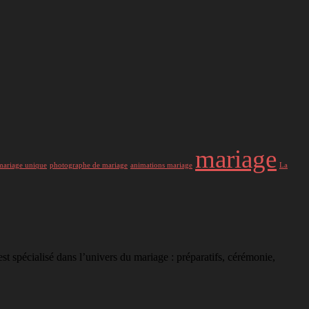
mariage
mariage unique
photographe de mariage
animations mariage
La
st spécialisé dans l’univers du mariage : préparatifs, cérémonie,