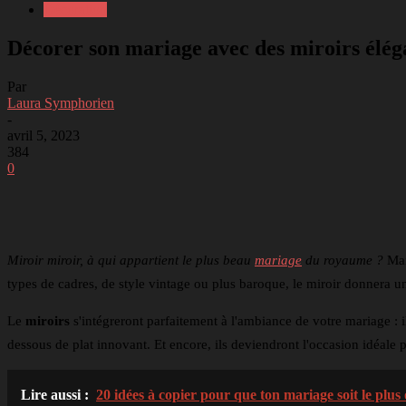
Décoration
Décorer son mariage avec des miroirs élég
Par
Laura Symphorien
-
avril 5, 2023
384
0
Partager
Facebook
Twitter
Li
Miroir miroir, à qui appartient le plus beau
mariage
du royaume ?
Mais
types de cadres, de style vintage ou plus baroque, le miroir donnera u
Le
miroirs
s'intégreront parfaitement à l'ambiance de votre mariage : il
dessous de plat innovant. Et encore, ils deviendront l'occasion idéale p
Lire aussi :
20 idées à copier pour que ton mariage soit le plus