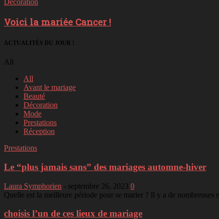
Décoration
Voici la mariée Cancer !
ACTUALITÉS DU JOUR !
All
All
Avant le mariage
Beauté
Décoration
Mode
Prestations
Réception
Prestations
Le “plus jamais sans” des mariages automne-hiver
Laura Symphorien
-
septembre 26, 2023
0
Quelle est la meilleure période pour se marier ? Il y a de nombreuses r
choisis l’un de ces lieux de mariage