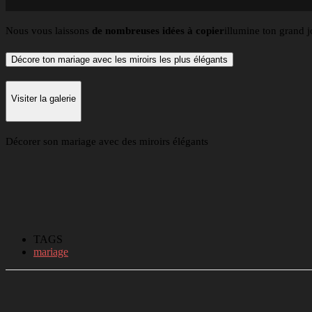
Nous vous laissons
de nombreuses idées à copier
illumine ton grand j
Décore ton mariage avec les miroirs les plus élégants
Visiter la galerie
Décorer son mariage avec des miroirs élégants
TAGS
mariage
Partager
Facebook
Twitter
Li