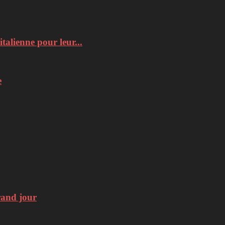
italienne pour leur...
e
rand jour