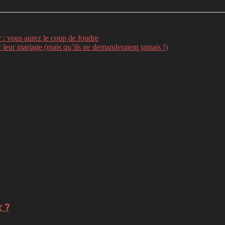
: vous aurez le coup de foudre
 leur mariage (mais qu’ils ne demanderaient jamais !)
 ?