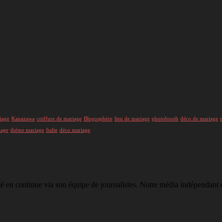
iage
Kanazawa
coiffure de mariage
Blogosphère
lieu de mariage
photobooth
déco de mariage
iage
théme mariage
Italie
déco mariage
té en continue via son équipe de journalistes. Notre média indépendant e