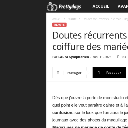
ACCUEIL
AVAN
L
e
Accueil
Beauté
Doutes récurrents sur le maquillag
BEAUTÉ
Doutes récurrents 
b
coiffure des marié
l
o
Par
Laura Symphorien
-
mai 11, 2023
183
g
Facebook
Partager
d
u
Dès que j'ouvre la porte de mon studio e
quel point elle veut paraître calme et à 
m
confusion.
sur le look que l'on aura le j
a
journaux avec des photos du maquillage qu
Magazines de mariage de conte de fé