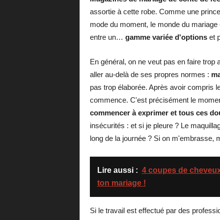
r
assortie à cette robe. Comme une princ
mode du moment, le monde du mariage es
i
entre un…
gamme variée d'options
et p
a
En général, on ne veut pas en faire trop
g
aller au-delà de ses propres normes :
ma
pas trop élaborée. Après avoir compris le
e
commence. C'est précisément le moment d
commencer à exprimer et tous ces do
insécurités : et si je pleure ? Le maquillag
long de la journée ? Si on m'embrasse, 
Lire aussi :
4 coupes de cheveux 
ton mariage !
Si le travail est effectué par des professi