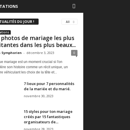
TATIONS
TUALITÉS DU JOUR !
All
ations
 photos de mariage les plus
itantes dans les plus beaux...
a Symphorien
-
décembre 3, 2023
0
e mariage est un moment crucial si l'on
ère son histoire comme un récit unique, un
re véhiculant les choix de la tête et...
7 lieux pour 7 personnalités
de la mariée et du marié.
novembre 30, 2023
15 styles pour ton mariage
créés par 15 fantastiques
organisateurs de...
novembre 28, 2023