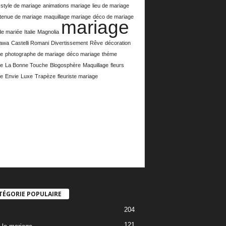
style de mariage
animations mariage
lieu de mariage
tenue de mariage
maquillage mariage
déco de mariage
mariage
e mariée
Italie
Magnolia
awa
Castelli Romani
Divertissement
Rêve
décoration
e
photographe de mariage
déco mariage
théme
e
La Bonne Touche
Blogosphère
Maquillage
fleurs
e
Envie
Luxe
Trapèze
fleuriste mariage
TÉGORIE POPULAIRE
204
121