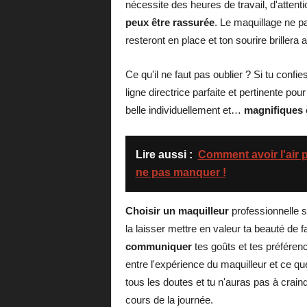
nécessite des heures de travail, d'attenti
peux être rassurée
. Le maquillage ne pa
resteront en place et ton sourire brillera 
Ce qu'il ne faut pas oublier ? Si tu conf
ligne directrice parfaite et pertinente pou
belle individuellement et…
magnifiques
Lire aussi :
Comment avoir l'air p
ne pas manquer !
Choisir un maquilleur
professionnelle s
la laisser mettre en valeur ta beauté de 
communiquer
tes goûts et tes préféren
entre l'expérience du maquilleur et ce que
tous les doutes et tu n'auras pas à crain
cours de la journée.