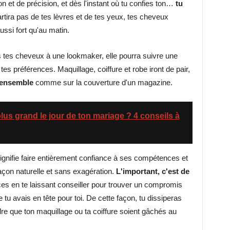
on et de précision, et dès l'instant où tu confies ton…
tu
rtira pas de tes lèvres et de tes yeux, tes cheveux
aussi fort qu'au matin.
ies tes cheveux à une lookmaker, elle pourra suivre une
r tes préférences. Maquillage, coiffure et robe iront de pair,
 ensemble
comme sur la couverture d'un magazine.
lus grand le jour de ton mariage ? 4 conseils à
ignifie faire entièrement confiance à ses compétences et
façon naturelle et sans exagération.
L'important, c'est de
ces en te laissant conseiller pour trouver un compromis
 tu avais en tête pour toi. De cette façon, tu dissiperas
dre que ton maquillage ou ta coiffure soient gâchés au