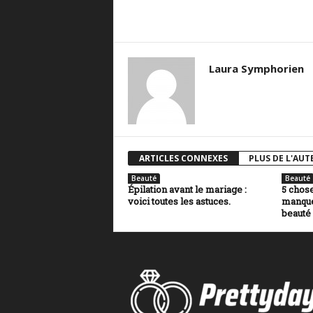
Laura Symphorien
ARTICLES CONNEXES
PLUS DE L'AUT
Beauté
Beauté
Épilation avant le mariage :
5 chose
voici toutes les astuces.
manque
beauté