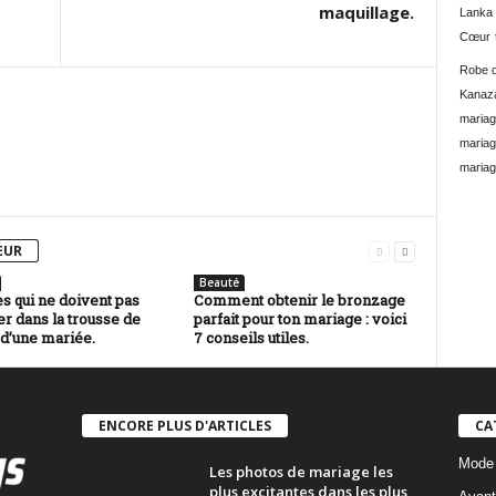
maquillage.
Lanka
Cœur
Robe d
Kanaz
mariag
mariag
mariag
EUR
Beauté
s qui ne doivent pas
Comment obtenir le bronzage
r dans la trousse de
parfait pour ton mariage : voici
 d’une mariée.
7 conseils utiles.
ENCORE PLUS D'ARTICLES
CA
Mode
Les photos de mariage les
plus excitantes dans les plus