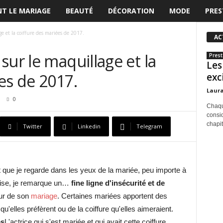
T LE MARIAGE
BEAUTÉ
DÉCORATION
MODE
PRES
e et la coiffure des mariées de 2017.
AC
sur le maquillage et la
Prest
Les
es de 2017.
exc
Laur
0
Chaqu
consid
chapit
Twitter
Linkedin
Telegram
t que je regarde dans les yeux de la mariée, peu importe à
l'aise, je remarque un…
fine ligne d'insécurité et de
our de son
mariage
. Certaines mariées apportent des
'elles préfèrent ou de la coiffure qu'elles aimeraient.
es
L'actrice qui s'est mariée et qui avait cette coiffure