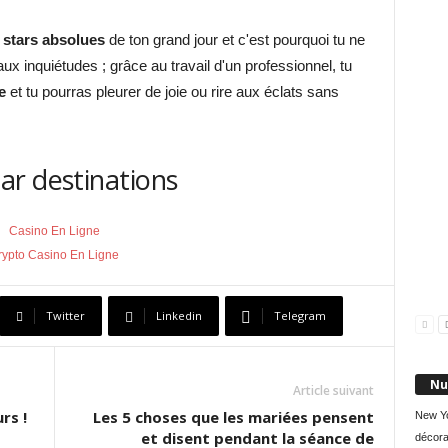
 stars absolues
de ton grand jour et c'est pourquoi tu ne
ux inquiétudes ; grâce au travail d'un professionnel, tu
e
et tu pourras pleurer de joie ou rire aux éclats sans
ar destinations
Casino En Ligne
rypto Casino En Ligne
Twitter
Linkedin
Telegram
Nu
Article suivant
rs !
Les 5 choses que les mariées pensent
New Y
et disent pendant la séance de
décora