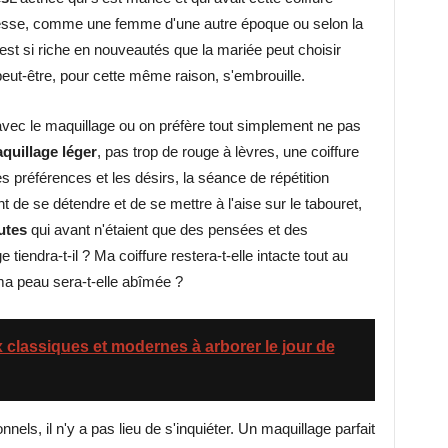
esse, comme une femme d'une autre époque ou selon la
t si riche en nouveautés que la mariée peut choisir
eut-être, pour cette même raison, s'embrouille.
 avec le maquillage ou on préfère tout simplement ne pas
quillage léger
, pas trop de rouge à lèvres, une coiffure
s préférences et les désirs, la séance de répétition
e se détendre et de se mettre à l'aise sur le tabouret,
utes
qui avant n'étaient que des pensées et des
e tiendra-t-il ? Ma coiffure restera-t-elle intacte tout au
ma peau sera-t-elle abîmée ?
classiques et modernes à arborer le jour de
onnels, il n'y a pas lieu de s'inquiéter. Un maquillage parfait