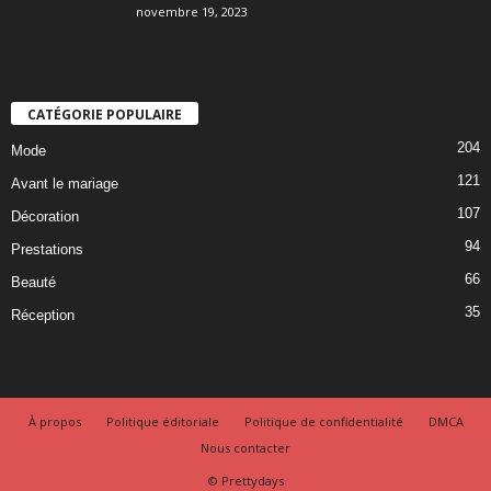
novembre 19, 2023
CATÉGORIE POPULAIRE
204
Mode
121
Avant le mariage
107
Décoration
94
Prestations
66
Beauté
35
Réception
À propos
Politique éditoriale
Politique de confidentialité
DMCA
Nous contacter
© Prettydays