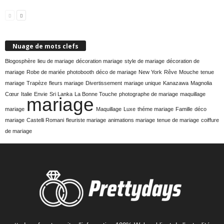
Nuage de mots clefs
Blogosphère
lieu de mariage
décoration mariage
style de mariage
décoration de
mariage
Robe de mariée
photobooth
déco de mariage
New York
Rêve
Mouche
tenue
mariage
Trapèze
fleurs mariage
Divertissement
mariage unique
Kanazawa
Magnolia
Cœur
Italie
Envie
Sri Lanka
La Bonne Touche
photographe de mariage
maquillage
mariage
mariage
Maquillage
Luxe
théme mariage
Famille
déco
mariage
Castelli Romani
fleuriste mariage
animations mariage
tenue de mariage
coiffure
de mariage