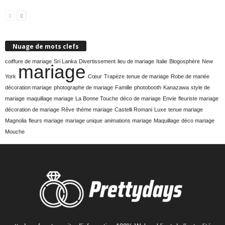
Nuage de mots clefs
coiffure de mariage
Sri Lanka
Divertissement
lieu de mariage
Italie
Blogosphère
New
mariage
York
Cœur
Trapèze
tenue de mariage
Robe de mariée
décoration mariage
photographe de mariage
Famille
photobooth
Kanazawa
style de
mariage
maquillage mariage
La Bonne Touche
déco de mariage
Envie
fleuriste mariage
décoration de mariage
Rêve
théme mariage
Castelli Romani
Luxe
tenue mariage
Magnolia
fleurs mariage
mariage unique
animations mariage
Maquillage
déco mariage
Mouche