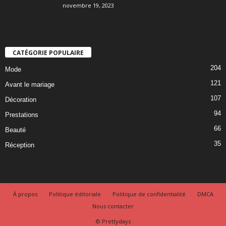
novembre 19, 2023
CATÉGORIE POPULAIRE
204
Mode
121
Avant le mariage
107
Décoration
94
Prestations
66
Beauté
35
Réception
À propos
Politique éditoriale
Politique de confidentialité
DMCA
Nous contacter
© Prettydays