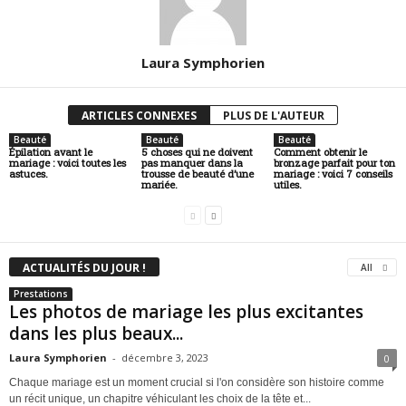
Laura Symphorien
ARTICLES CONNEXES
PLUS DE L'AUTEUR
Beauté
Beauté
Beauté
Épilation avant le
5 choses qui ne doivent
Comment obtenir le
mariage : voici toutes les
pas manquer dans la
bronzage parfait pour ton
astuces.
trousse de beauté d’une
mariage : voici 7 conseils
mariée.
utiles.
ACTUALITÉS DU JOUR !
All
Prestations
Les photos de mariage les plus excitantes
dans les plus beaux...
Laura Symphorien
-
décembre 3, 2023
0
Chaque mariage est un moment crucial si l'on considère son histoire comme
un récit unique, un chapitre véhiculant les choix de la tête et...