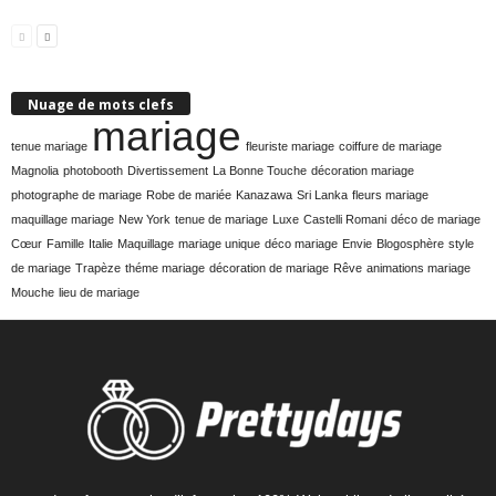
Nuage de mots clefs
mariage
tenue mariage
fleuriste mariage
coiffure de mariage
Magnolia
photobooth
Divertissement
La Bonne Touche
décoration mariage
photographe de mariage
Robe de mariée
Kanazawa
Sri Lanka
fleurs mariage
maquillage mariage
New York
tenue de mariage
Luxe
Castelli Romani
déco de mariage
Cœur
Famille
Italie
Maquillage
mariage unique
déco mariage
Envie
Blogosphère
style
de mariage
Trapèze
théme mariage
décoration de mariage
Rêve
animations mariage
Mouche
lieu de mariage