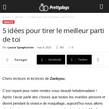
Accueil
Beauté
5 idées pour tirer le meilleur parti de toi
BEAUTÉ
5 idées pour tirer le meilleur parti
de toi
Par
Laura Symphorien
-
mai 4, 2023
183
0
Facebook
Twitter
Partager
Chers lecteurs et lectrices de
Zankyou
,
C'est reparti pour notre rendez-vous beauté hebdomadaire !
Après t'avoir parlé des choses que toutes les mariées pensent et
disent pendant la séance de maquillage, aujourd'hui nous allons