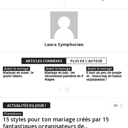
Laura Symphorien
ARTICLES CONNEXES
PLUS DE L'AUTEUR
Avant le mariage
Avant le mariage
Avant le mariage
Mariage en mars : le
Mariage en juin : les
Il faut un peu de magie
guide ultime
décorations parfaites en 5
et… beaucoup de bonne
étapes
organisation !
ACTUALITÉS DU JOUR !
All
Prestations
15 styles pour ton mariage créés par 15
fantastiques organisateurs de...