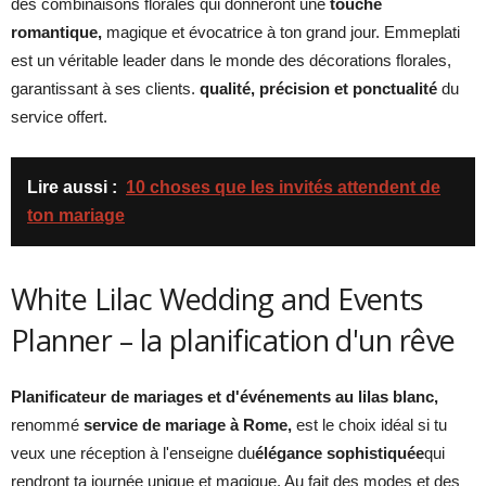
des combinaisons florales qui donneront une
touche
romantique,
magique et évocatrice à ton grand jour. Emmeplati
est un véritable leader dans le monde des décorations florales,
garantissant à ses clients.
qualité, précision et ponctualité
du
service offert.
Lire aussi :
10 choses que les invités attendent de
ton mariage
White Lilac Wedding and Events
Planner – la planification d'un rêve
Planificateur de mariages et d'événements au lilas blanc
,
renommé
service de mariage à Rome,
est le choix idéal si tu
veux une réception à l'enseigne du
élégance sophistiquée
qui
rendront ta journée unique et magique. Au fait des modes et des