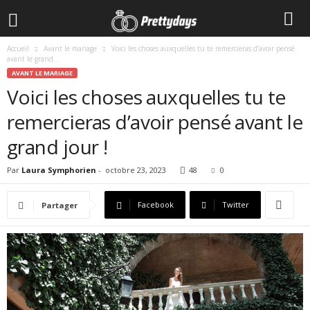
Accueil
Avant le mariage
Voici les choses auxquelles tu te remercieras d’avoir pensé
avant le grand...
AVANT LE MARIAGE
Voici les choses auxquelles tu te
remercieras d’avoir pensé avant le
grand jour !
Par
Laura Symphorien
-
octobre 23, 2023
48
0
Facebook
Twitter
Partager