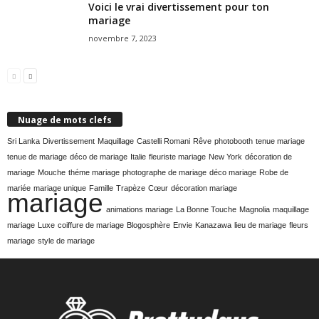
Voici le vrai divertissement pour ton
mariage
novembre 7, 2023
Nuage de mots clefs
Sri Lanka
Divertissement
Maquillage
Castelli Romani
Rêve
photobooth
tenue mariage
tenue de mariage
déco de mariage
Italie
fleuriste mariage
New York
décoration de
mariage
Mouche
théme mariage
photographe de mariage
déco mariage
Robe de
mariée
mariage unique
Famille
Trapèze
Cœur
décoration mariage
mariage
animations mariage
La Bonne Touche
Magnolia
maquillage
mariage
Luxe
coiffure de mariage
Blogosphère
Envie
Kanazawa
lieu de mariage
fleurs
mariage
style de mariage