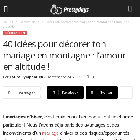
Accueil
Décoration
40 idées pour décorer ton mariage en montagne : l’amour en
altitude...
DÉCORATION
40 idées pour décorer ton
mariage en montagne : l’amour
en altitude !
Par
Laura Symphorien
-
septembre 24, 2023
71
0
Facebook
Twitter
Partager
I
mariages d'hiver
, c'est maintenant bien connu, ont un charme
particulier ! Nous t'avons déjà parlé des avantages et des
inconvénients d'un
mariage
d'hiver et des risques/opportunités