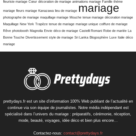
fleuriste mariage
Cœur
décoration de mariage
animations mariage
Famille
théme
mariage
mariage
fleurs mariage
Kanazawa
lieu de mariage
photographe de mariage
maquillage mariage
Mouche
tenue mariage
décoration mariage
Maquillage
New York
Trapèze
tenue de mariage
mariage unique
coiffure de mariage
Rêve
photobooth
Magnolia
Envie
déco de mariage
Castelli Romani
Robe de mariée
La
Bonne Touche
Divertissement
style de mariage
Sri Lanka
Blogosphère
Luxe
Italie
déco
mariage
prettydays.fr est un site d’information 100% Web publiant de l’actualité en
continue via son équipe de journalistes. Notre média indépendant est
spécialisé dans l’univers du mariage : préparatifs, cérémonie, réception,
mode, beauté, voyages, idée déco et bien plus encore…
Contactez-nous:
contact@prettydays.fr