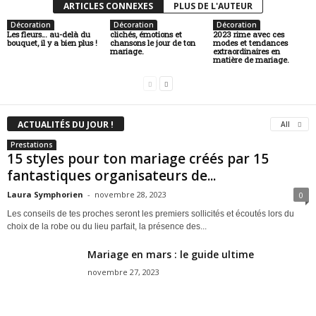
ARTICLES CONNEXES
PLUS DE L'AUTEUR
Décoration
Décoration
Décoration
Les fleurs… au-delà du
clichés, émotions et
2023 rime avec ces
bouquet, il y a bien plus !
chansons le jour de ton
modes et tendances
mariage.
extraordinaires en
matière de mariage.
ACTUALITÉS DU JOUR !
All
Prestations
15 styles pour ton mariage créés par 15
fantastiques organisateurs de...
Laura Symphorien
-
novembre 28, 2023
0
Les conseils de tes proches seront les premiers sollicités et écoutés lors du
choix de la robe ou du lieu parfait, la présence des...
Mariage en mars : le guide ultime
novembre 27, 2023