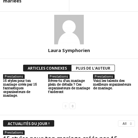
mariées
Laura Symphorien
ARTICLES CONNEXES
PLUS DE L'AUTEUR
Prestations
Prestations
Prestations
15 styles pour ton
Rêves-tu d’un mariage
Voici les talents des
mariage créés par 15
plein de détails ? Ces
meilleurs organisateurs
fantastiques
organisateurs de mariage
de mariage.
organisateurs de
t’aideront
mariage.
ACTUALITÉS DU JOUR !
All
Prestations