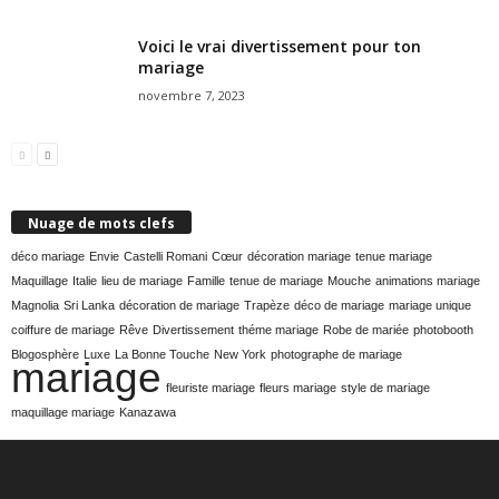
Voici le vrai divertissement pour ton
mariage
novembre 7, 2023
Nuage de mots clefs
déco mariage
Envie
Castelli Romani
Cœur
décoration mariage
tenue mariage
Maquillage
Italie
lieu de mariage
Famille
tenue de mariage
Mouche
animations mariage
Magnolia
Sri Lanka
décoration de mariage
Trapèze
déco de mariage
mariage unique
coiffure de mariage
Rêve
Divertissement
théme mariage
Robe de mariée
photobooth
Blogosphère
Luxe
La Bonne Touche
New York
photographe de mariage
mariage
fleuriste mariage
fleurs mariage
style de mariage
maquillage mariage
Kanazawa