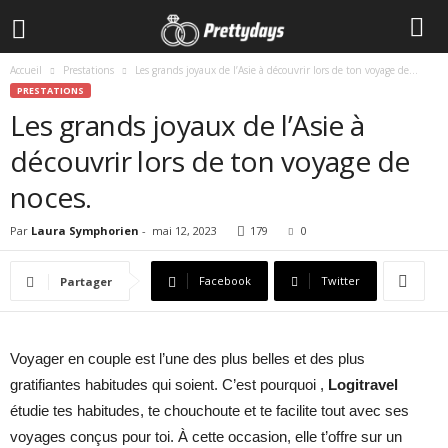
Accueil
Prestations
Les grands joyaux de l’Asie à découvrir lors de ton voyage de...
PRESTATIONS
Les grands joyaux de l’Asie à
découvrir lors de ton voyage de
noces.
Par
Laura Symphorien
-
mai 12, 2023
179
0
Facebook
Twitter
Partager
Voyager en couple est l’une des plus belles et des plus
gratifiantes habitudes qui soient. C’est pourquoi ,
Logitravel
étudie tes habitudes, te chouchoute et te facilite tout avec ses
voyages conçus pour toi. À cette occasion, elle t’offre sur un