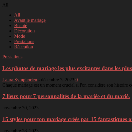
All
All
Avant le mariage
Beauté
Décoration
Mode
Prestations
Réception
Prestations
Les photos de mariage les plus excitantes dans les plus
Laura Symphorien
-
décembre 3, 2023
0
Chaque mariage est un moment crucial si l'on considère son histoire co
7 lieux pour 7 personnalités de la mariée et du marié.
novembre 30, 2023
15 styles pour ton mariage créés par 15 fantastiques o
novembre 28, 2023