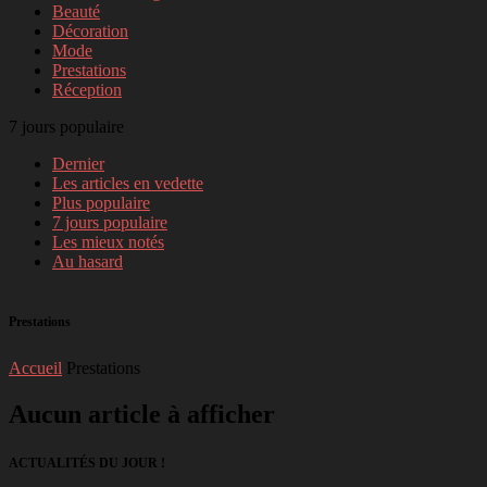
Beauté
Décoration
Mode
Prestations
Réception
7 jours populaire
Dernier
Les articles en vedette
Plus populaire
7 jours populaire
Les mieux notés
Au hasard
Prestations
Accueil
Prestations
Aucun article à afficher
ACTUALITÉS DU JOUR !