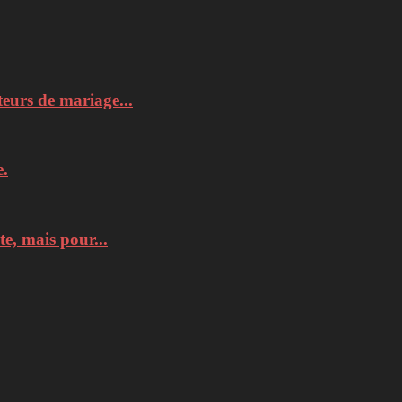
teurs de mariage...
e.
e, mais pour...