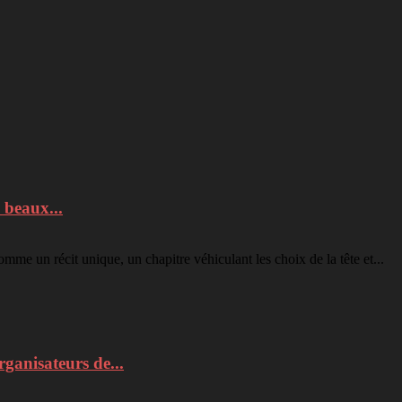
 beaux...
mme un récit unique, un chapitre véhiculant les choix de la tête et...
rganisateurs de...