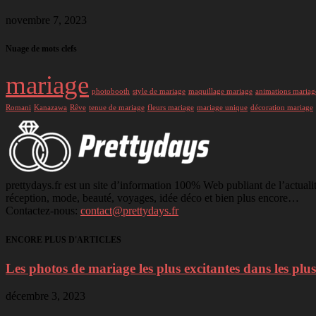
novembre 7, 2023
Nuage de mots clefs
mariage
photobooth
style de mariage
maquillage mariage
animations mariag
Romani
Kanazawa
Rêve
tenue de mariage
fleurs mariage
mariage unique
décoration mariage
prettydays.fr est un site d’information 100% Web publiant de l’actuali
réception, mode, beauté, voyages, idée déco et bien plus encore…
Contactez-nous:
contact@prettydays.fr
ENCORE PLUS D'ARTICLES
Les photos de mariage les plus excitantes dans les plus
décembre 3, 2023