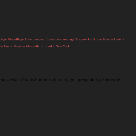
riage
Maquillage
Divertissement
Cœur
déco mariage
Trapèze
La Bonne Touche
Castelli
le
Envie
Mouche
Magnolia
Sri Lanka
New York
st spécialisé dans l’univers du mariage : préparatifs, cérémonie,