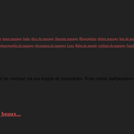
e
tenue mariage
Italie
déco de mariage
fleuriste mariage
Blogosphère
théme mariage
lieu de ma
photographe de mariage
décoration de mariage
Luxe
Robe de mariée
coiffure de mariage
Famil
té en continue via son équipe de journalistes. Notre média indépendant e
 beaux...