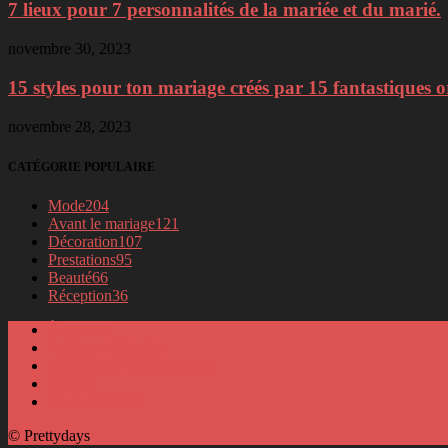
7 lieux pour 7 personnalités de la mariée et du marié.
novembre 30, 2023
15 styles pour ton mariage créés par 15 fantastiques o
novembre 28, 2023
CATÉGORIE POPULAIRE
Mode
204
Avant le mariage
121
Décoration
107
Prestations
95
Beauté
66
Réception
36
À propos
Politique éditoriale
Politique de confidentialité
DMCA
Nous contacter
© Prettydays