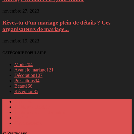
novembre 27, 2023
Rêves-tu d’un mariage plein de détails ? Ces
organisateurs de mariage...
novembre 19, 2023
CATÉGORIE POPULAIRE
Mode
204
Avant le mariage
121
Décoration
107
Prestations
94
Beauté
66
Réception
35
À propos
Politique éditoriale
Politique de confidentialité
DMCA
Nous contacter
© Prettydays