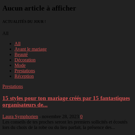
Aucun article à afficher
ACTUALITÉS DU JOUR !
All
All
Avant le mariage
Beauté
Décoration
Mode
Prestations
Réception
Prestations
15 styles pour ton mariage créés par 15 fantastiques
organisateurs de...
Laura Symphorien
-
novembre 28, 2023
0
Les conseils de tes proches seront les premiers sollicités et écoutés
lors du choix de la robe ou du lieu parfait, la présence des...