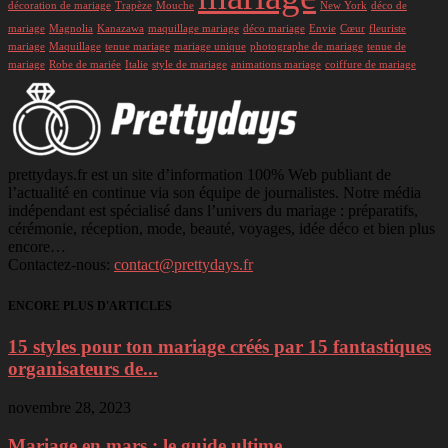
décoration de mariage
Trapèze
Mouche
New York
déco de
mariage
Magnolia
Kanazawa
maquillage mariage
déco mariage
Envie
Cœur
fleuriste
mariage
Maquillage
tenue mariage
mariage unique
photographe de mariage
tenue de
mariage
Robe de mariée
Italie
style de mariage
animations mariage
coiffure de mariage
prettydays.fr est un site d’information 100% Web publiant de
l’actualité en continue via son équipe de journalistes. Notre média
indépendant est spécialisé dans l’univers du mariage : préparatifs,
cérémonie, réception, mode, beauté, voyages, idée déco et bien plus
encore…
Contactez-nous:
contact@prettydays.fr
ENCORE PLUS D'ARTICLES
15 styles pour ton mariage créés par 15 fantastiques
organisateurs de...
novembre 28, 2023
Mariage en mars : le guide ultime