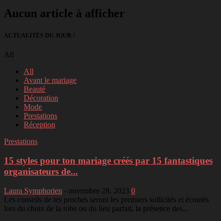
Aucun article à afficher
ACTUALITÉS DU JOUR !
All
All
Avant le mariage
Beauté
Décoration
Mode
Prestations
Réception
Prestations
15 styles pour ton mariage créés par 15 fantastiques
organisateurs de...
Laura Symphorien
-
novembre 28, 2023
0
Les conseils de tes proches seront les premiers sollicités et écoutés
lors du choix de la robe ou du lieu parfait, la présence des...