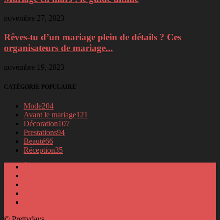
novembre 27, 2023
Rêves-tu d’un mariage plein de détails ? Ces
organisateurs de mariage...
novembre 19, 2023
CATÉGORIE POPULAIRE
Mode
204
Avant le mariage
121
Décoration
107
Prestations
94
Beauté
66
Réception
35
À propos
Politique éditoriale
Politique de confidentialité
DMCA
Nous contacter
© Prettydays