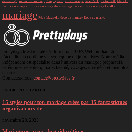
de mariage
animations mariage
Blogosphère
tenue mariage
New York
photobooth
Mouche
fleuriste mariage
coiffure de mariage
déco mariage
décoration de mariage
Famille
mariage
Rêve
Magnolia
déco de mariage
Robe de mariée
prettydays.fr est un site d’information 100% Web publiant de
l’actualité en continue via son équipe de journalistes. Notre média
indépendant est spécialisé dans l’univers du mariage : préparatifs,
cérémonie, réception, mode, beauté, voyages, idée déco et bien plus
encore…
Contactez-nous:
contact@prettydays.fr
ENCORE PLUS D'ARTICLES
15 styles pour ton mariage créés par 15 fantastiques
organisateurs de...
novembre 28, 2023
Mariage en mars : le guide ultime