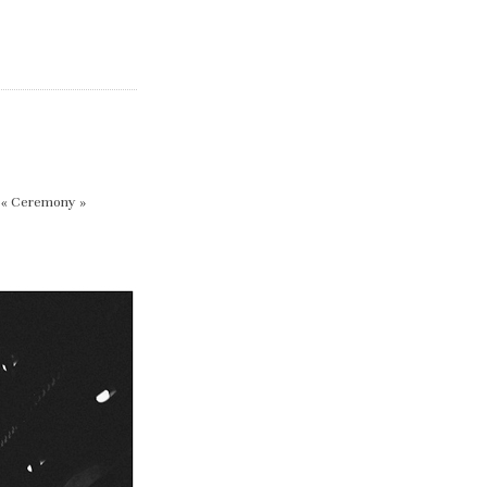
e « Ceremony »