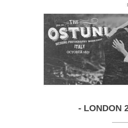
- LONDON 2
———