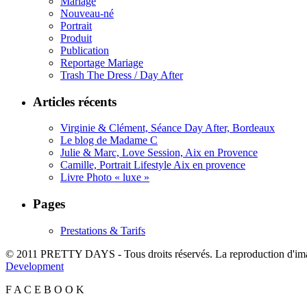
Mariage
Nouveau-né
Portrait
Produit
Publication
Reportage Mariage
Trash The Dress / Day After
Articles récents
Virginie & Clément, Séance Day After, Bordeaux
Le blog de Madame C
Julie & Marc, Love Session, Aix en Provence
Camille, Portrait Lifestyle Aix en provence
Livre Photo « luxe »
Pages
Prestations & Tarifs
© 2011 PRETTY DAYS - Tous droits réservés. La reproduction d'imag
Development
F
A
C
E
B
O
O
K