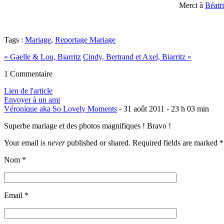
Merci à
Béatr
Tags :
Mariage
,
Reportage Mariage
«
Gaelle & Lou, Biarritz
Cindy, Bertrand et Axel, Biarritz
»
1 Commentaire
Lien de l'article
Envoyer à un ami
Véronique aka So Lovely Moments
-
31 août 2011 - 23 h 03 min
Superbe mariage et des photos magnifiques ! Bravo !
Your email is
never
published or shared. Required fields are marked
*
Nom
*
Email
*