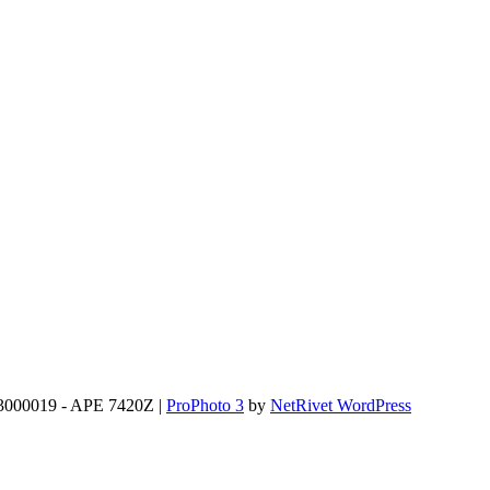
2293000019 - APE 7420Z
|
ProPhoto 3
by
NetRivet WordPress