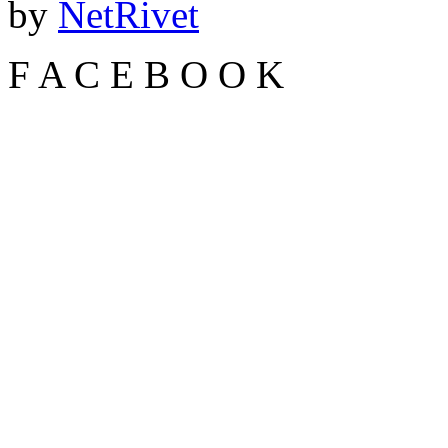
by
NetRivet
F
A
C
E
B
O
O
K