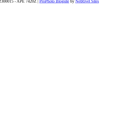
3552300015 - APE 7420Z
|
ProPhoto Blogsite
by
NetRivet Sites