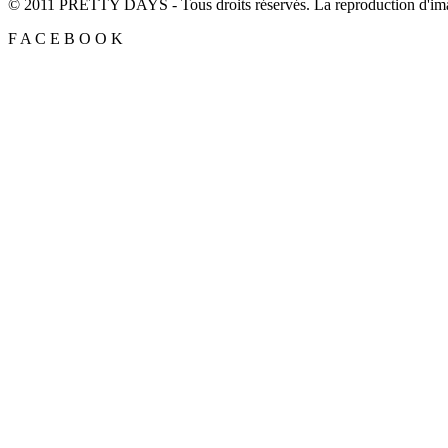
© 2011 PRETTY DAYS - Tous droits réservés. La reproduction d'imag
F
A
C
E
B
O
O
K