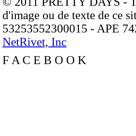
© 2011 PRETTY DAYS - Tous
d'image ou de texte de ce si
53253552300015 - APE 7
NetRivet, Inc
F
A
C
E
B
O
O
K