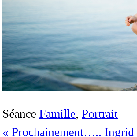
Séance
Famille
,
Portrait
«
Prochainement….. Ingrid 