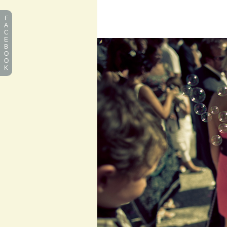
F
A
C
E
B
O
O
K