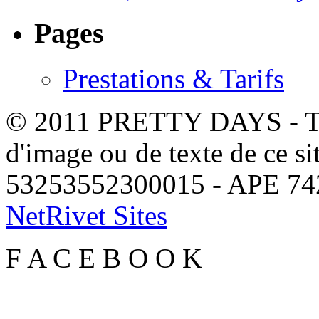
Pages
Prestations & Tarifs
© 2011 PRETTY DAYS - Tous
d'image ou de texte de ce si
53253552300015 - APE 7
NetRivet Sites
F
A
C
E
B
O
O
K