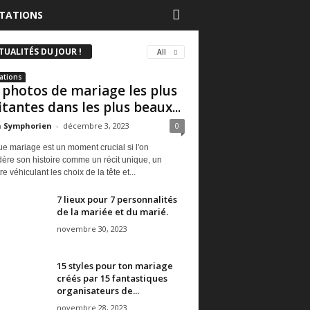
TATIONS
TUALITÉS DU JOUR !
All
ations
 photos de mariage les plus
itantes dans les plus beaux...
a Symphorien
-
décembre 3, 2023
0
e mariage est un moment crucial si l'on
ère son histoire comme un récit unique, un
re véhiculant les choix de la tête et...
7 lieux pour 7 personnalités
de la mariée et du marié.
novembre 30, 2023
15 styles pour ton mariage
créés par 15 fantastiques
organisateurs de...
novembre 28, 2023