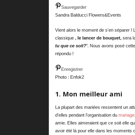
r
Sauvegarder
Sandra Balducci Flowers&Events
i
Vient alors le moment de s'en séparer ! La
a
classique
, le lancer de bouquet,
sera l
g
tu que ce soit?'
. Nous avons posé cette
répondu !
e
Enregistrer
Photo : Enfok2
1. Mon meilleur ami
La plupart des mariées ressentent un atta
d'elles pendant l'organisation du
mariage
amie. Elles aimeraient que ce soit elle q
avoir été là pour elle dans les moments di