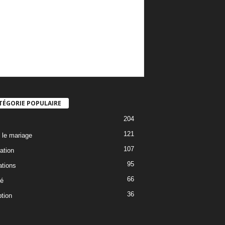
TÉGORIE POPULAIRE
204
121
 le mariage
107
ation
95
ations
66
é
36
tion