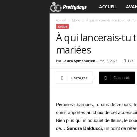
ACCUEIL
AVAN
L
e
Accueil
Mode
À qui lancerais-tu ton bouquet ? Le
MODE
À qui lancerais-tu
b
mariées
l
o
Par
Laura Symphorien
-
mai 5, 2023
177
g
Facebook
Partager
d
u
Pivoines charnues, rubans de velours, fe
soins apportés au choix de cet accessoire
m
Bien plus qu'un bouquet de fleurs, le bo
a
de…
Sandra Balducci
, un point de réfé