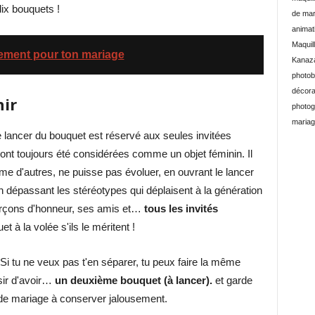
ix bouquets !
de mar
animat
Maquil
ssement pour ton mariage
Kanaz
photob
décora
nir
photog
mariag
 lancer du bouquet est réservé aux seules invitées
 ont toujours été considérées comme un objet féminin. Il
mme d'autres, ne puisse pas évoluer, en ouvrant le lancer
épassant les stéréotypes qui déplaisent à la génération
 garçons d'honneur, ses amis et…
tous les invités
et à la volée s'ils le méritent !
Si tu ne veux pas t'en séparer, tu peux faire la même
sir d'avoir…
un deuxième bouquet (à lancer).
et garde
s de mariage à conserver jalousement.