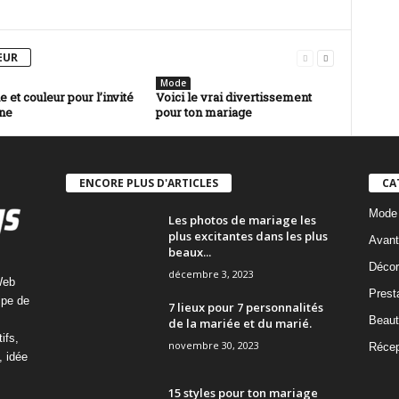
EUR
Mode
 et couleur pour l’invité
Voici le vrai divertissement
ne
pour ton mariage
ENCORE PLUS D'ARTICLES
CA
Mode
Les photos de mariage les
plus excitantes dans les plus
Avant
beaux...
Décor
décembre 3, 2023
Web
Prest
ipe de
7 lieux pour 7 personnalités
Beaut
de la mariée et du marié.
ifs,
novembre 30, 2023
Récep
, idée
15 styles pour ton mariage