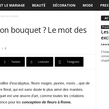
T LE MARIAGE
BEAUTÉ
DÉCORATION
MODE
PRES
 mot des mariées
AC
 ton bouquet ? Le mot des
Prest
Les
exc
Laur
0
Chaqu
consid
chapit
Twitter
Linkedin
Telegram
uilles d'eucalyptus, fleurs rouges, jaunes, roses…que de
 floral, qui est sans doute le plus aimé des mariées.
uquet est une œuvre d'art, comme toutes les créations
rence pour les
conception de fleurs
à Rome.