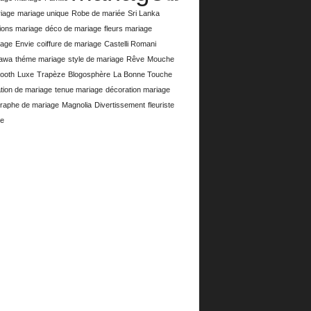
iage
mariage unique
Robe de mariée
Sri Lanka
ions mariage
déco de mariage
fleurs mariage
lage
Envie
coiffure de mariage
Castelli Romani
awa
théme mariage
style de mariage
Rêve
Mouche
ooth
Luxe
Trapèze
Blogosphère
La Bonne Touche
tion de mariage
tenue mariage
décoration mariage
raphe de mariage
Magnolia
Divertissement
fleuriste
e