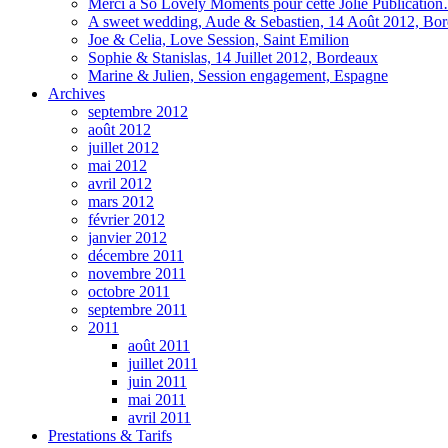
Merci à So Lovely Moments pour cette Jolie Publicatio
A sweet wedding, Aude & Sebastien, 14 Août 2012, Bo
Joe & Celia, Love Session, Saint Emilion
Sophie & Stanislas, 14 Juillet 2012, Bordeaux
Marine & Julien, Session engagement, Espagne
Archives
septembre 2012
août 2012
juillet 2012
mai 2012
avril 2012
mars 2012
février 2012
janvier 2012
décembre 2011
novembre 2011
octobre 2011
septembre 2011
2011
août 2011
juillet 2011
juin 2011
mai 2011
avril 2011
Prestations & Tarifs