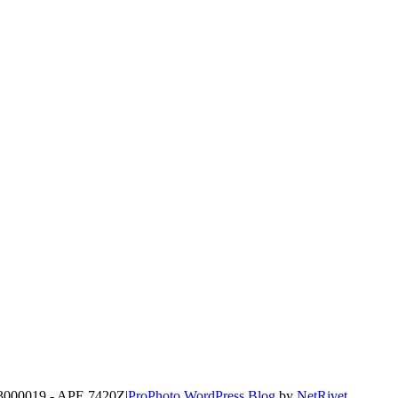
2293000019 - APE 7420Z
|
ProPhoto WordPress Blog
by
NetRivet