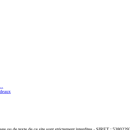
n…
rdeaux
e ou de texte de ce site sont strictement interdites - SIRET : 5380