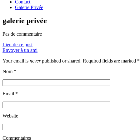
Contact
Galerie Privée
galerie privée
Pas de commentaire
Lien de ce post
Envoyer à un ami
Your email is
never
published or shared. Required fields are marked
*
Nom
*
Email
*
Website
Commentaires