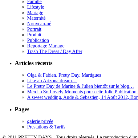
Famille
Lifestyle
Mariage
Maternité
Nouveau-né
Portrait
Produit
Publication
Reportage Mariage
Trash The Dress / Day After
Articles récents
Olga & Fabien, Pretty Day, Martigues
Like an Arizona dream…
Le Pretty Day de Marine & Julien bientôt sur le blog…
Merci à So Lovely Moments pour cette Jolie Publicatio
A sweet wedding, Aude & Sebastien, 14 Août 2012, Bo
Pages
galerie privée
Prestations & Tarifs
© 2011 PRETTY DAYS - Tous droits réservés. La reproduction d'imag