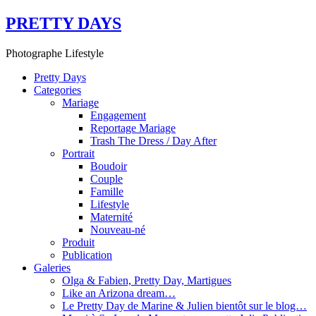
PRETTY DAYS
Photographe Lifestyle
Pretty Days
Categories
Mariage
Engagement
Reportage Mariage
Trash The Dress / Day After
Portrait
Boudoir
Couple
Famille
Lifestyle
Maternité
Nouveau-né
Produit
Publication
Galeries
Olga & Fabien, Pretty Day, Martigues
Like an Arizona dream…
Le Pretty Day de Marine & Julien bientôt sur le blog…