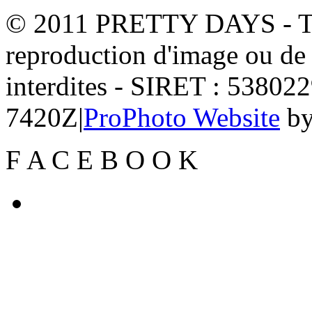
© 2011 PRETTY DAYS - Tou
reproduction d'image ou de t
interdites - SIRET : 5380
7420Z
|
ProPhoto Website
b
F
A
C
E
B
O
O
K