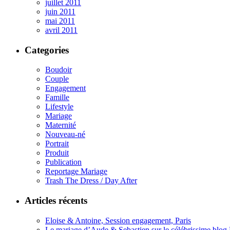
juillet 2011
juin 2011
mai 2011
avril 2011
Categories
Boudoir
Couple
Engagement
Famille
Lifestyle
Mariage
Maternité
Nouveau-né
Portrait
Produit
Publication
Reportage Mariage
Trash The Dress / Day After
Articles récents
Eloise & Antoine, Session engagement, Paris
Le mariage d’Aude & Sebastien sur le célébrissime blog