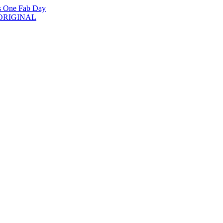
is One Fab Day
DAORIGINAL