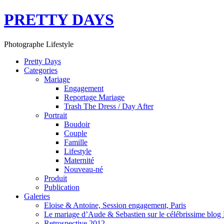
PRETTY DAYS
Photographe Lifestyle
Pretty Days
Categories
Mariage
Engagement
Reportage Mariage
Trash The Dress / Day After
Portrait
Boudoir
Couple
Famille
Lifestyle
Maternité
Nouveau-né
Produit
Publication
Galeries
Eloise & Antoine, Session engagement, Paris
Le mariage d’Aude & Sebastien sur le célébrissime blog
Retrospective 2012…