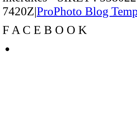
7420Z
|
ProPhoto Blog Temp
F
A
C
E
B
O
O
K