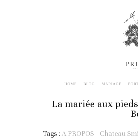
HOME
BLOG
MARIAGE
POR
La mariée aux pieds
B
Tags :
A PROPOS
Chateau Smi