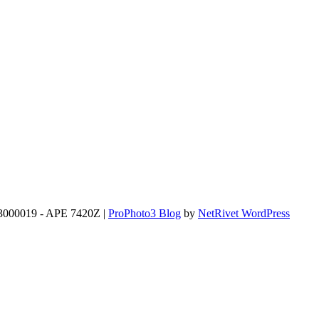
2293000019 - APE 7420Z
|
ProPhoto3 Blog
by
NetRivet WordPress