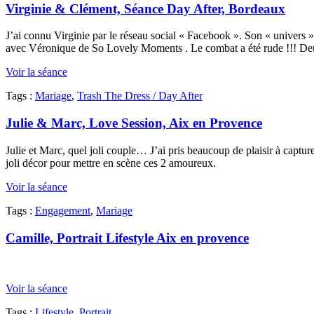
Virginie & Clément, Séance Day After, Bordeaux
J’ai connu Virginie par le réseau social « Facebook ». Son « univers 
avec Véronique de So Lovely Moments . Le combat a été rude !!! Deu
Voir la séance
Tags :
Mariage
,
Trash The Dress / Day After
Julie & Marc, Love Session, Aix en Provence
Julie et Marc, quel joli couple… J’ai pris beaucoup de plaisir à captur
joli décor pour mettre en scène ces 2 amoureux.
Voir la séance
Tags :
Engagement
,
Mariage
Camille, Portrait Lifestyle Aix en provence
Voir la séance
Tags :
Lifestyle
,
Portrait