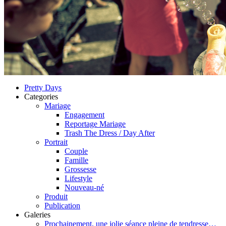
Pretty Days
Categories
Mariage
Engagement
Reportage Mariage
Trash The Dress / Day After
Portrait
Couple
Famille
Grossesse
Lifestyle
Nouveau-né
Produit
Publication
Galeries
Prochainement, une jolie séance pleine de tendresse…