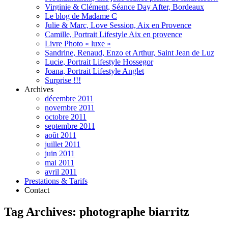
Virginie & Clément, Séance Day After, Bordeaux
Le blog de Madame C
Julie & Marc, Love Session, Aix en Provence
Camille, Portrait Lifestyle Aix en provence
Livre Photo « luxe »
Sandrine, Renaud, Enzo et Arthur, Saint Jean de Luz
Lucie, Portrait Lifestyle Hossegor
Joana, Portrait Lifestyle Anglet
Surprise !!!
Archives
décembre 2011
novembre 2011
octobre 2011
septembre 2011
août 2011
juillet 2011
juin 2011
mai 2011
avril 2011
Prestations & Tarifs
Contact
Tag Archives:
photographe biarritz