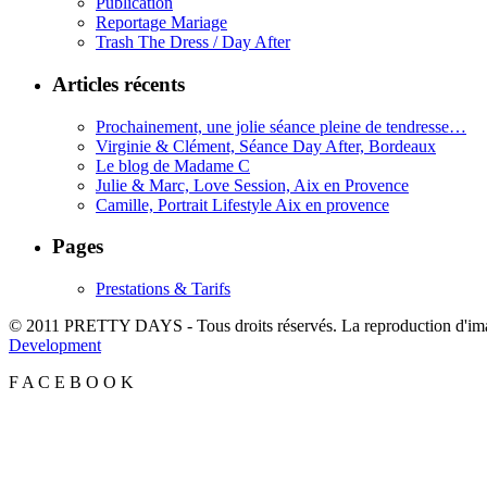
Publication
Reportage Mariage
Trash The Dress / Day After
Articles récents
Prochainement, une jolie séance pleine de tendresse…
Virginie & Clément, Séance Day After, Bordeaux
Le blog de Madame C
Julie & Marc, Love Session, Aix en Provence
Camille, Portrait Lifestyle Aix en provence
Pages
Prestations & Tarifs
© 2011 PRETTY DAYS - Tous droits réservés. La reproduction d'imag
Development
F
A
C
E
B
O
O
K