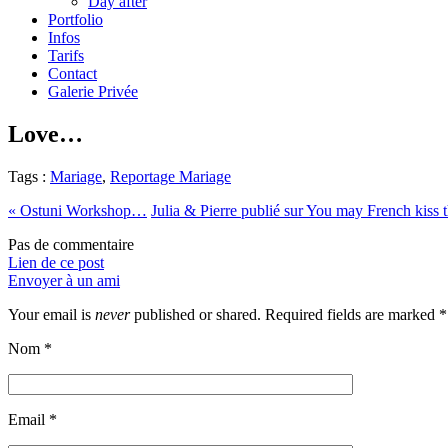
Day after
Portfolio
Infos
Tarifs
Contact
Galerie Privée
Love…
Tags :
Mariage
,
Reportage Mariage
«
Ostuni Workshop…
Julia & Pierre publié sur You may French kiss 
Pas de commentaire
Lien de ce post
Envoyer à un ami
Your email is
never
published or shared. Required fields are marked
*
Nom
*
Email
*