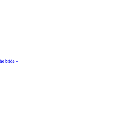
the bride
»