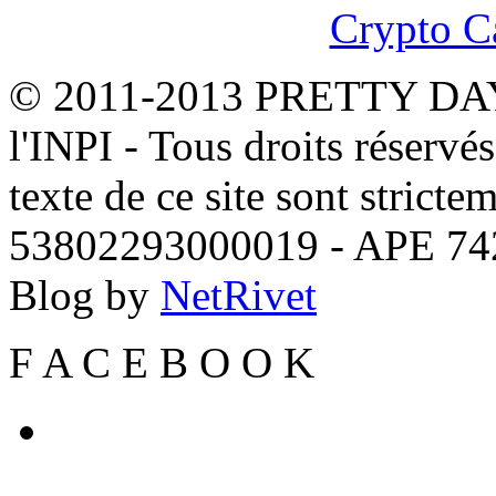
Crypto C
© 2011-2013 PRETTY DAYS
l'INPI - Tous droits réservé
texte de ce site sont stricte
53802293000019 - APE 7
Blog by
NetRivet
F
A
C
E
B
O
O
K