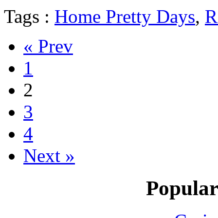
Tags :
Home Pretty Days
,
R
« Prev
1
2
3
4
Next »
Popular