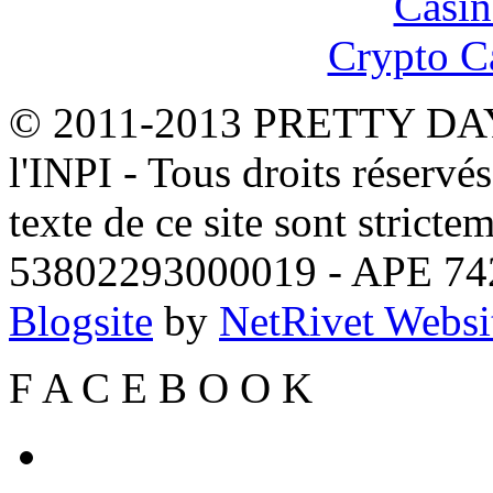
Casin
Crypto C
© 2011-2013 PRETTY DAYS
l'INPI - Tous droits réservé
texte de ce site sont stricte
53802293000019 - APE 7
Blogsite
by
NetRivet Websi
F
A
C
E
B
O
O
K