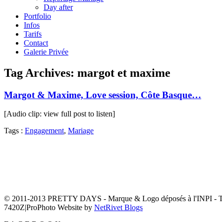
Day after
Portfolio
Infos
Tarifs
Contact
Galerie Privée
Tag Archives:
margot et maxime
Margot & Maxime, Love session, Côte Basque…
[Audio clip: view full post to listen]
Tags :
Engagement
,
Mariage
© 2011-2013 PRETTY DAYS - Marque & Logo déposés à l'INPI - Tous d
7420Z
|
ProPhoto Website by
NetRivet Blogs