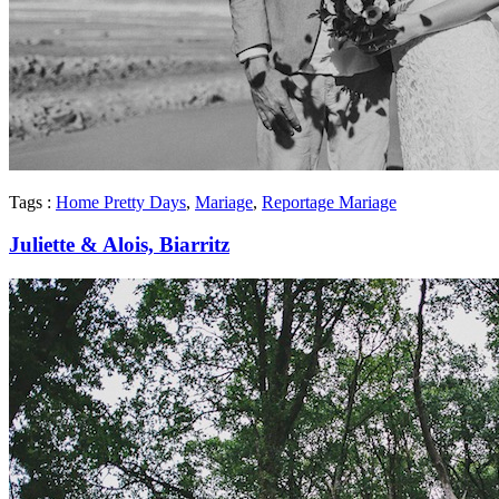
Tags :
Home Pretty Days
,
Mariage
,
Reportage Mariage
Juliette & Alois, Biarritz