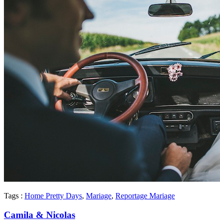
Tags :
Home Pretty Days
,
Mariage
,
Reportage Mariage
Camila & Nicolas